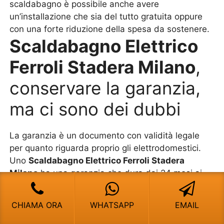
scaldabagno è possibile anche avere
un’installazione che sia del tutto gratuita oppure
con una forte riduzione della spesa da sostenere.
Scaldabagno Elettrico
Ferroli Stadera Milano
,
conservare la garanzia,
ma ci sono dei dubbi
La garanzia è un documento con validità legale
per quanto riguarda proprio gli elettrodomestici.
Uno
Scaldabagno Elettrico Ferroli Stadera
Milano
ha una garanzia che dura dai 24 mesi ai
26 mesi, ma ci sono delle regole da rispettare.I
modelli che costano poco, quindi sono economici,
CHIAMA ORA
WHATSAPP
EMAIL
spesso sono montati direttamente dall’utente. Una
volta installato, se non ci sono state delle