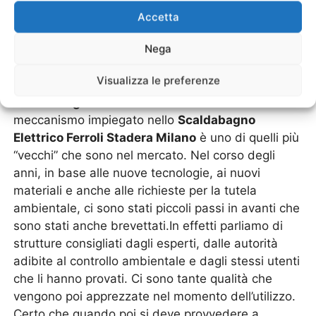
Stadera Milano
Accetta
Nega
Ogni marchio specializzato negli impianti di
riscaldamento ha la sua linea di scaldabagni e
Visualizza le preferenze
scalda acqua, come la linea di modelli di
“
Scaldabagno Elettrico Ferroli Stadera Milano
”.Il
meccanismo impiegato nello
Scaldabagno
Elettrico Ferroli Stadera Milano
è uno di quelli più
“vecchi” che sono nel mercato. Nel corso degli
anni, in base alle nuove tecnologie, ai nuovi
materiali e anche alle richieste per la tutela
ambientale, ci sono stati piccoli passi in avanti che
sono stati anche brevettati.In effetti parliamo di
strutture consigliati dagli esperti, dalle autorità
adibite al controllo ambientale e dagli stessi utenti
che li hanno provati. Ci sono tante qualità che
vengono poi apprezzate nel momento dell’utilizzo.
Certo che quando poi si deve provvedere a