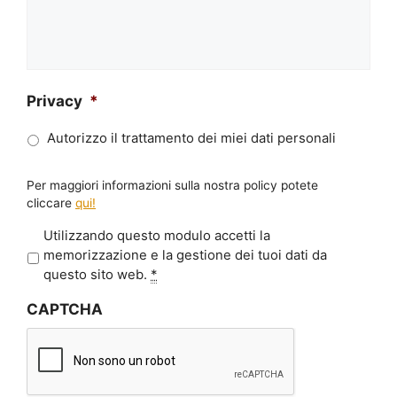
Privacy
*
Autorizzo il trattamento dei miei dati personali
Per maggiori informazioni sulla nostra policy potete
cliccare
qui!
P
Utilizzando questo modulo accetti la
r
memorizzazione e la gestione dei tuoi dati da
i
questo sito web.
*
v
CAPTCHA
a
c
y
*