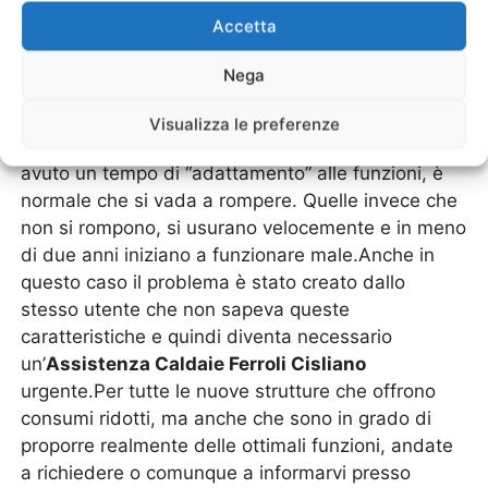
parte. Quindi in breve sarà necessario
Accetta
un’
Assistenza Caldaie Ferroli Cisliano
tecnica.Allo stesso modo ci sono gli utenti che
Nega
decidono di utilizzare una caldaia in modo
continuativo, senza effettuare un rodaggio. Una
Visualizza le preferenze
volta che si accende la caldaia, che non ha mai
avuto un tempo di “adattamento” alle funzioni, è
normale che si vada a rompere. Quelle invece che
non si rompono, si usurano velocemente e in meno
di due anni iniziano a funzionare male.Anche in
questo caso il problema è stato creato dallo
stesso utente che non sapeva queste
caratteristiche e quindi diventa necessario
un’
Assistenza Caldaie Ferroli Cisliano
urgente.Per tutte le nuove strutture che offrono
consumi ridotti, ma anche che sono in grado di
proporre realmente delle ottimali funzioni, andate
a richiedere o comunque a informarvi presso