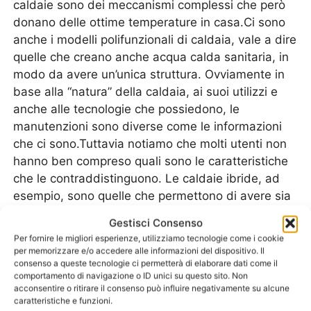
caldaie sono dei meccanismi complessi che però
donano delle ottime temperature in casa.Ci sono
anche i modelli polifunzionali di caldaia, vale a dire
quelle che creano anche acqua calda sanitaria, in
modo da avere un’unica struttura. Ovviamente in
base alla “natura” della caldaia, ai suoi utilizzi e
anche alle tecnologie che possiedono, le
manutenzioni sono diverse come le informazioni
che ci sono.Tuttavia notiamo che molti utenti non
hanno ben compreso quali sono le caratteristiche
che le contraddistinguono. Le caldaie ibride, ad
esempio, sono quelle che permettono di avere sia
un doppio combustibile che anche una doppia
Gestisci Consenso
funzione. Alcune hanno anche la scelta di utilizzo,
Per fornire le migliori esperienze, utilizziamo tecnologie come i cookie
nel senso che si può scegliere anche se si
per memorizzare e/o accedere alle informazioni del dispositivo. Il
consenso a queste tecnologie ci permetterà di elaborare dati come il
preferisce usare un combustibile piuttosto che un
comportamento di navigazione o ID unici su questo sito. Non
altro. Già questo è un comportamento errato
acconsentire o ritirare il consenso può influire negativamente su alcune
perché si danneggia e usura maggiormente una
caratteristiche e funzioni.