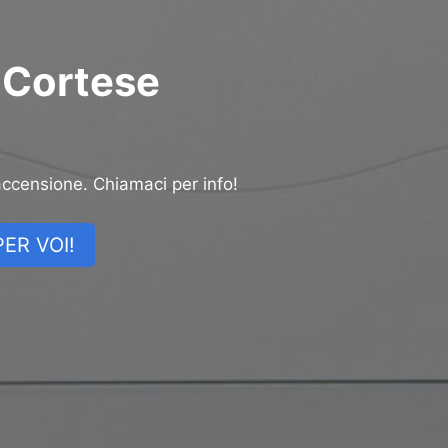
a Cortese
accensione. Chiamaci per info!
ER VOI!