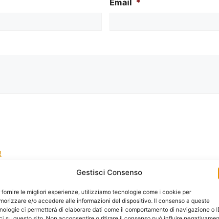
Email
*
!
Gestisci Consenso
la gestione dei tuoi dati da questo sito web.
*
 fornire le migliori esperienze, utilizziamo tecnologie come i cookie per
orizzare e/o accedere alle informazioni del dispositivo. Il consenso a queste
nologie ci permetterà di elaborare dati come il comportamento di navigazione o 
ci su questo sito. Non acconsentire o ritirare il consenso può influire negativame