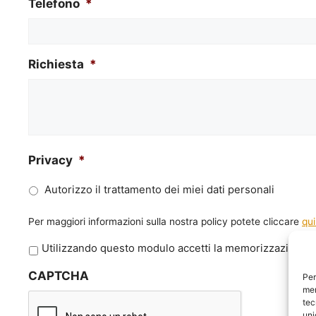
Telefono
*
Richiesta
*
Privacy
*
Autorizzo il trattamento dei miei dati personali
Per maggiori informazioni sulla nostra policy potete cliccare
qui
P
Utilizzando questo modulo accetti la memorizzazione e 
r
CAPTCHA
i
Per
mem
v
tec
a
uni