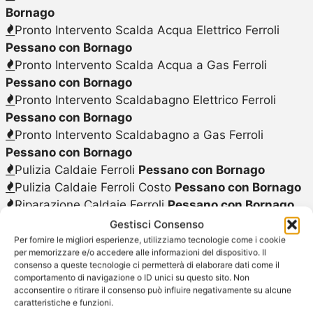
Bornago
Pronto Intervento Scalda Acqua Elettrico Ferroli
Pessano con Bornago
Pronto Intervento Scalda Acqua a Gas Ferroli
Pessano con Bornago
Pronto Intervento Scaldabagno Elettrico Ferroli
Pessano con Bornago
Pronto Intervento Scaldabagno a Gas Ferroli
Pessano con Bornago
Pulizia Caldaie Ferroli
Pessano con Bornago
Pulizia Caldaie Ferroli Costo
Pessano con Bornago
Riparazione Caldaie Ferroli
Pessano con Bornago
Riparazione Caldaie Ferroli Costo
Pessano con
Gestisci Consenso
Bornago
Per fornire le migliori esperienze, utilizziamo tecnologie come i cookie
per memorizzare e/o accedere alle informazioni del dispositivo. Il
Riparazione Caldaie Ferroli Preventivo
Pessano con
consenso a queste tecnologie ci permetterà di elaborare dati come il
Bornago
comportamento di navigazione o ID unici su questo sito. Non
acconsentire o ritirare il consenso può influire negativamente su alcune
Scaldabagno a Gas Ferroli Riparazione
Pessano
caratteristiche e funzioni.
con Bornago