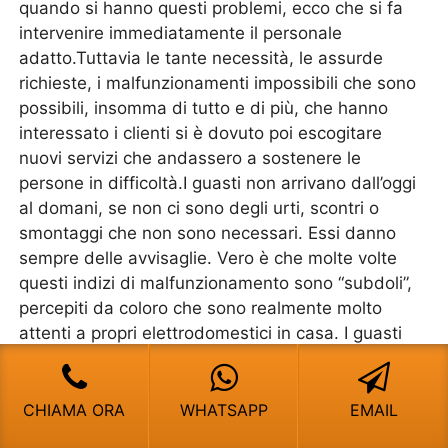
quando si hanno questi problemi, ecco che si fa
intervenire immediatamente il personale
adatto.Tuttavia le tante necessità, le assurde
richieste, i malfunzionamenti impossibili che sono
possibili, insomma di tutto e di più, che hanno
interessato i clienti si è dovuto poi escogitare
nuovi servizi che andassero a sostenere le
persone in difficoltà.I guasti non arrivano dall’oggi
al domani, se non ci sono degli urti, scontri o
smontaggi che non sono necessari. Essi danno
sempre delle avvisaglie. Vero è che molte volte
questi indizi di malfunzionamento sono “subdoli”,
percepiti da coloro che sono realmente molto
attenti a propri elettrodomestici in casa. I guasti
derivano principalmente da surriscaldamenti, da
usure interne, da regolazioni che variano poi nel
movimento interno, dal pressostato, ventole e via
CHIAMA ORA
WHATSAPP
EMAIL
dicendo. I rumori che possono nascere in fase di