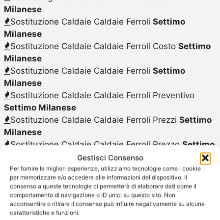
Milanese
Sostituzione Caldaie Caldaie Ferroli
Settimo
Milanese
Sostituzione Caldaie Caldaie Ferroli Costo
Settimo
Milanese
Sostituzione Caldaie Caldaie Ferroli
Settimo
Milanese
Sostituzione Caldaie Caldaie Ferroli Preventivo
Settimo Milanese
Sostituzione Caldaie Caldaie Ferroli Prezzi
Settimo
Milanese
Sostituzione Caldaie Caldaie Ferroli Prezzo
Settimo
Milanese
Gestisci Consenso
Sostituzione Caldaie Ferroli
Settimo Milanese
Per fornire le migliori esperienze, utilizziamo tecnologie come i cookie
per memorizzare e/o accedere alle informazioni del dispositivo. Il
Sostituzione Scalda Acqua Elettrico Ferroli
Settimo
consenso a queste tecnologie ci permetterà di elaborare dati come il
Milanese
comportamento di navigazione o ID unici su questo sito. Non
acconsentire o ritirare il consenso può influire negativamente su alcune
Sostituzione Scalda Acqua a Gas Ferroli
Settimo
caratteristiche e funzioni.
Milanese