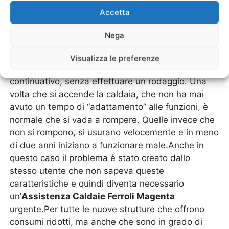
altro. Già questo è un comportamento errato
Accetta
perché si danneggia e usura maggiormente una
parte. Quindi in breve sarà necessario
Nega
un’
Assistenza Caldaie Ferroli Magenta
tecnica.Allo stesso modo ci sono gli utenti che
Visualizza le preferenze
decidono di utilizzare una caldaia in modo
continuativo, senza effettuare un rodaggio. Una
volta che si accende la caldaia, che non ha mai
avuto un tempo di “adattamento” alle funzioni, è
normale che si vada a rompere. Quelle invece che
non si rompono, si usurano velocemente e in meno
di due anni iniziano a funzionare male.Anche in
questo caso il problema è stato creato dallo
stesso utente che non sapeva queste
caratteristiche e quindi diventa necessario
un’
Assistenza Caldaie Ferroli Magenta
urgente.Per tutte le nuove strutture che offrono
consumi ridotti, ma anche che sono in grado di