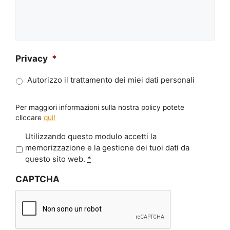
Privacy
*
Autorizzo il trattamento dei miei dati personali
Per maggiori informazioni sulla nostra policy potete
cliccare
qui!
P
Utilizzando questo modulo accetti la
r
memorizzazione e la gestione dei tuoi dati da
i
questo sito web.
*
v
CAPTCHA
a
c
y
*