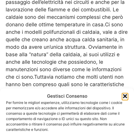
passaggio dell’elettricità nei circuiti e anche per la
lavorazione delle fiamme e dei combustibili. Le
caldaie sono dei meccanismi complessi che però
donano delle ottime temperature in casa.Ci sono
anche i modelli polifunzionali di caldaia, vale a dire
quelle che creano anche acqua calda sanitaria, in
modo da avere un’unica struttura. Ovviamente in
base alla “natura” della caldaia, ai suoi utilizzi e
anche alle tecnologie che possiedono, le
manutenzioni sono diverse come le informazioni
che ci sono.Tuttavia notiamo che molti utenti non
hanno ben compreso quali sono le caratteristiche
che le contraddistinguono. Le caldaie ibride, ad
Gestisci Consenso
esempio, sono quelle che permettono di avere sia
Per fornire le migliori esperienze, utilizziamo tecnologie come i cookie
un doppio combustibile che anche una doppia
per memorizzare e/o accedere alle informazioni del dispositivo. Il
consenso a queste tecnologie ci permetterà di elaborare dati come il
funzione. Alcune hanno anche la scelta di utilizzo,
comportamento di navigazione o ID unici su questo sito. Non
nel senso che si può scegliere anche se si
acconsentire o ritirare il consenso può influire negativamente su alcune
preferisce usare un combustibile piuttosto che un
caratteristiche e funzioni.