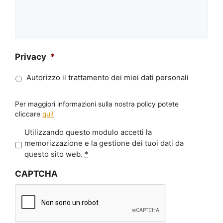
Privacy
*
Autorizzo il trattamento dei miei dati personali
Per maggiori informazioni sulla nostra policy potete
cliccare
qui!
P
Utilizzando questo modulo accetti la
r
memorizzazione e la gestione dei tuoi dati da
i
questo sito web.
*
v
CAPTCHA
a
c
y
*