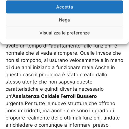
parte. Quindi in breve sarà necessario
Accetta
un’
Assistenza Caldaie Ferroli Bussero
tecnica.Allo stesso modo ci sono gli utenti che
Nega
decidono di utilizzare una caldaia in modo
continuativo, senza effettuare un rodaggio. Una
Visualizza le preferenze
volta che si accende la caldaia, che non ha mai
avuto un tempo di “adattamento” alle funzioni, è
normale che si vada a rompere. Quelle invece che
non si rompono, si usurano velocemente e in meno
di due anni iniziano a funzionare male.Anche in
questo caso il problema è stato creato dallo
stesso utente che non sapeva queste
caratteristiche e quindi diventa necessario
un’
Assistenza Caldaie Ferroli Bussero
urgente.Per tutte le nuove strutture che offrono
consumi ridotti, ma anche che sono in grado di
proporre realmente delle ottimali funzioni, andate
a richiedere o comunque a informarvi presso