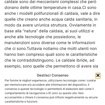
caldaie sono dei meccanismi complessi che però
donano delle ottime temperature in casa.Ci sono
anche i modelli polifunzionali di caldaia, vale a dire
quelle che creano anche acqua calda sanitaria, in
modo da avere un’unica struttura. Ovviamente in
base alla “natura” della caldaia, ai suoi utilizzi e
anche alle tecnologie che possiedono, le
manutenzioni sono diverse come le informazioni
che ci sono.Tuttavia notiamo che molti utenti non
hanno ben compreso quali sono le caratteristiche
che le contraddistinguono. Le caldaie ibride, ad
esempio, sono quelle che permettono di avere sia
un doppio combustibile che anche una doppia
Gestisci Consenso
funzione. Alcune hanno anche la scelta di utilizzo,
Per fornire le migliori esperienze, utilizziamo tecnologie come i cookie
nel senso che si può scegliere anche se si
per memorizzare e/o accedere alle informazioni del dispositivo. Il
consenso a queste tecnologie ci permetterà di elaborare dati come il
preferisce usare un combustibile piuttosto che un
comportamento di navigazione o ID unici su questo sito. Non
altro. Già questo è un comportamento errato
acconsentire o ritirare il consenso può influire negativamente su alcune
perché si danneggia e usura maggiormente una
caratteristiche e funzioni.