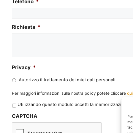
Telefono
*
Richiesta
*
Privacy
*
Autorizzo il trattamento dei miei dati personali
Per maggiori informazioni sulla nostra policy potete cliccare
qui
P
Utilizzando questo modulo accetti la memorizzazione e 
r
CAPTCHA
i
Per
mem
v
tec
a
uni