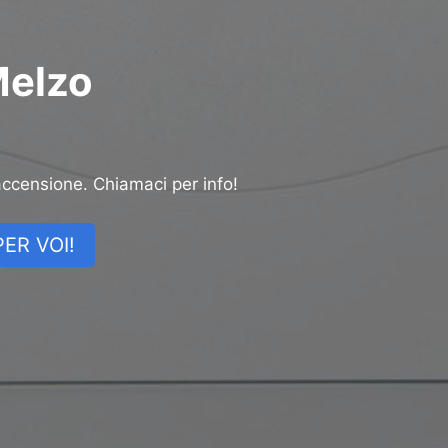
Melzo
accensione. Chiamaci per info!
ER VOI!