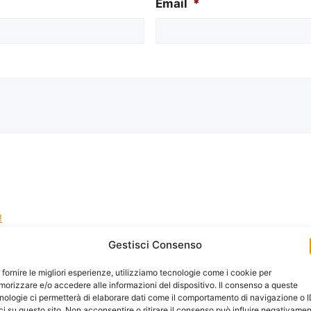
Email
*
!
Gestisci Consenso
la gestione dei tuoi dati da questo sito web.
*
 fornire le migliori esperienze, utilizziamo tecnologie come i cookie per
orizzare e/o accedere alle informazioni del dispositivo. Il consenso a queste
nologie ci permetterà di elaborare dati come il comportamento di navigazione o 
ci su questo sito. Non acconsentire o ritirare il consenso può influire negativame