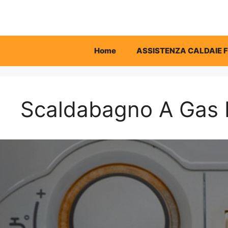
Vai
al
contenuto
Home
ASSISTENZA CALDAIE 
Scaldabagno A Gas F