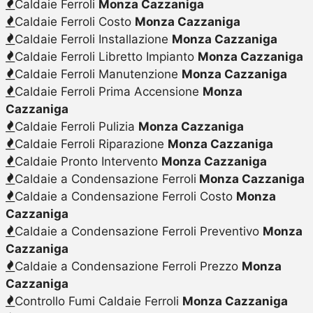
Caldaie Ferroli
Monza Cazzaniga
Caldaie Ferroli Costo
Monza Cazzaniga
Caldaie Ferroli Installazione
Monza Cazzaniga
Caldaie Ferroli Libretto Impianto
Monza Cazzaniga
Caldaie Ferroli Manutenzione
Monza Cazzaniga
Caldaie Ferroli Prima Accensione
Monza
Cazzaniga
Caldaie Ferroli Pulizia
Monza Cazzaniga
Caldaie Ferroli Riparazione
Monza Cazzaniga
Caldaie Pronto Intervento
Monza Cazzaniga
Caldaie a Condensazione Ferroli
Monza Cazzaniga
Caldaie a Condensazione Ferroli Costo
Monza
Cazzaniga
Caldaie a Condensazione Ferroli Preventivo
Monza
Cazzaniga
Caldaie a Condensazione Ferroli Prezzo
Monza
Cazzaniga
Controllo Fumi Caldaie Ferroli
Monza Cazzaniga