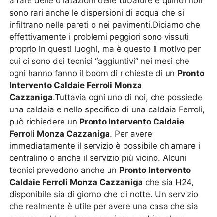
a fare delle dilatazioni delle tubature e quindi non
sono rari anche le dispersioni di acqua che si
infiltrano nelle pareti o nei pavimenti.Diciamo che
effettivamente i problemi peggiori sono vissuti
proprio in questi luoghi, ma è questo il motivo per
cui ci sono dei tecnici “aggiuntivi” nei mesi che
ogni hanno fanno il boom di richieste di un
Pronto
Intervento Caldaie Ferroli Monza
Cazzaniga
.Tuttavia ogni uno di noi, che possiede
una caldaia e nello specifico di una caldaia Ferroli,
può richiedere un
Pronto Intervento Caldaie
Ferroli Monza Cazzaniga
. Per avere
immediatamente il servizio è possibile chiamare il
centralino o anche il servizio più vicino. Alcuni
tecnici prevedono anche un
Pronto Intervento
Caldaie Ferroli Monza Cazzaniga
che sia H24,
disponibile sia di giorno che di notte. Un servizio
che realmente è utile per avere una casa che sia