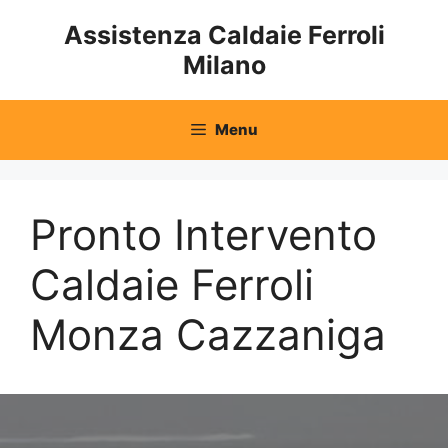
Vai
Assistenza Caldaie Ferroli
al
Milano
contenuto
Menu
Pronto Intervento
Caldaie Ferroli
Monza Cazzaniga