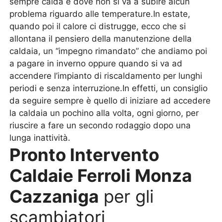
sempre calda e dove non si va a subire alcun
problema riguardo alle temperature.In estate,
quando poi il calore ci distrugge, ecco che si
allontana il pensiero della manutenzione della
caldaia, un “impegno rimandato” che andiamo poi
a pagare in inverno oppure quando si va ad
accendere l’impianto di riscaldamento per lunghi
periodi e senza interruzione.In effetti, un consiglio
da seguire sempre è quello di iniziare ad accedere
la caldaia un pochino alla volta, ogni giorno, per
riuscire a fare un secondo rodaggio dopo una
lunga inattività.
Pronto Intervento
Caldaie Ferroli Monza
Cazzaniga
per gli
scambiatori