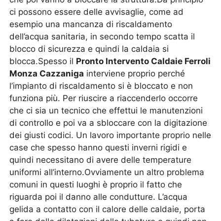
ci possono essere delle avvisaglie, come ad
esempio una mancanza di riscaldamento
dell’acqua sanitaria, in secondo tempo scatta il
blocco di sicurezza e quindi la caldaia si
blocca.Spesso il
Pronto Intervento Caldaie Ferroli
Monza Cazzaniga
interviene proprio perché
l’impianto di riscaldamento si è bloccato e non
funziona più. Per riuscire a riaccenderlo occorre
che ci sia un tecnico che effettui le manutenzioni
di controllo e poi va a sbloccare con la digitazione
dei giusti codici. Un lavoro importante proprio nelle
case che spesso hanno questi inverni rigidi e
quindi necessitano di avere delle temperature
uniformi all’interno.Ovviamente un altro problema
comuni in questi luoghi è proprio il fatto che
riguarda poi il danno alle condutture. L’acqua
gelida a contatto con il calore delle caldaie, porta