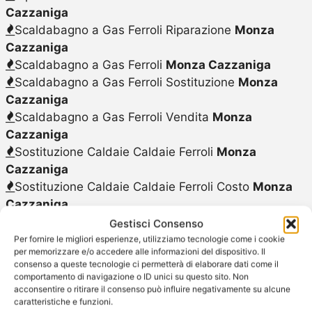
Cazzaniga
Scaldabagno a Gas Ferroli Riparazione
Monza
Cazzaniga
Scaldabagno a Gas Ferroli
Monza Cazzaniga
Scaldabagno a Gas Ferroli Sostituzione
Monza
Cazzaniga
Scaldabagno a Gas Ferroli Vendita
Monza
Cazzaniga
Sostituzione Caldaie Caldaie Ferroli
Monza
Cazzaniga
Sostituzione Caldaie Caldaie Ferroli Costo
Monza
Cazzaniga
Sostituzione Caldaie Caldaie Ferroli
Monza
Gestisci Consenso
Cazzaniga
Per fornire le migliori esperienze, utilizziamo tecnologie come i cookie
per memorizzare e/o accedere alle informazioni del dispositivo. Il
Sostituzione Caldaie Caldaie Ferroli Preventivo
consenso a queste tecnologie ci permetterà di elaborare dati come il
Monza Cazzaniga
comportamento di navigazione o ID unici su questo sito. Non
acconsentire o ritirare il consenso può influire negativamente su alcune
Sostituzione Caldaie Caldaie Ferroli Prezzi
Monza
caratteristiche e funzioni.
Cazzaniga