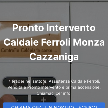
Pronto Intervento
Caldaie Ferroli Monza
Cazzaniga
⭐ leader nel settore, Assistenza Caldaie Ferroli,
Vendita e Pronto Intervento e prima accensione.
Chiamaci per info!
CHIAMA ORA, UN NOSTRO TECNICO