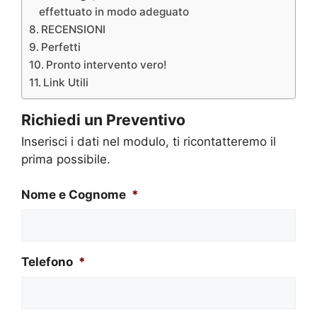
effettuato in modo adeguato
RECENSIONI
Perfetti
Pronto intervento vero!
Link Utili
Richiedi un Preventivo
Inserisci i dati nel modulo, ti ricontatteremo il
prima possibile.
Nome e Cognome
*
Telefono
*