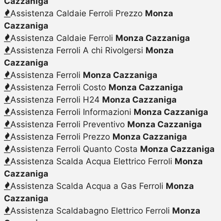
Cazzaniga
Assistenza Caldaie Ferroli Prezzo
Monza
Cazzaniga
Assistenza Caldaie Ferroli
Monza Cazzaniga
Assistenza Ferroli A chi Rivolgersi
Monza
Cazzaniga
Assistenza Ferroli
Monza Cazzaniga
Assistenza Ferroli Costo
Monza Cazzaniga
Assistenza Ferroli H24
Monza Cazzaniga
Assistenza Ferroli Informazioni
Monza Cazzaniga
Assistenza Ferroli Preventivo
Monza Cazzaniga
Assistenza Ferroli Prezzo
Monza Cazzaniga
Assistenza Ferroli Quanto Costa
Monza Cazzaniga
Assistenza Scalda Acqua Elettrico Ferroli
Monza
Cazzaniga
Assistenza Scalda Acqua a Gas Ferroli
Monza
Cazzaniga
Assistenza Scaldabagno Elettrico Ferroli
Monza