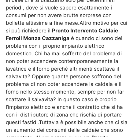
in case che si utilizzano solo per determinati
periodi, dove si vuole sapere esattamente i
consumi per non avere brutte sorprese con
bollette altissime a fine mese.Altro motivo per cui
si può richiedere il
Pronto Intervento Caldaie
Ferroli Monza Cazzaniga
è quando ci sono dei
problemi con il proprio impianto elettrico
domestico. Chi ha mai sofferto del problema di
non poter accendere contemporaneamente la
lavatrice e il forno perché altrimenti scattava il
salvavita? Oppure quante persone soffrono del
problema di non poter accendere la caldaia e il
forno nello stesso momento, sempre per non far
scattare il salvavita? In questo caso è proprio
l’impianto elettrico e anche il contratto che si ha
con il distributore di zona che rischia di portare
questi fastidi.Tuttavia è possibile anche che ci sia
un aumento dei consumi delle caldaie che sono