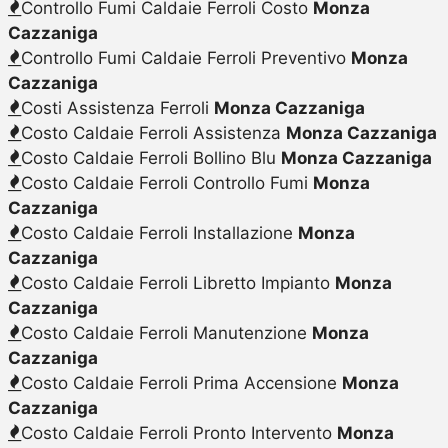
Controllo Fumi Caldaie Ferroli Costo
Monza
Cazzaniga
Controllo Fumi Caldaie Ferroli Preventivo
Monza
Cazzaniga
Costi Assistenza Ferroli
Monza Cazzaniga
Costo Caldaie Ferroli Assistenza
Monza Cazzaniga
Costo Caldaie Ferroli Bollino Blu
Monza Cazzaniga
Costo Caldaie Ferroli Controllo Fumi
Monza
Cazzaniga
Costo Caldaie Ferroli Installazione
Monza
Cazzaniga
Costo Caldaie Ferroli Libretto Impianto
Monza
Cazzaniga
Costo Caldaie Ferroli Manutenzione
Monza
Cazzaniga
Costo Caldaie Ferroli Prima Accensione
Monza
Cazzaniga
Costo Caldaie Ferroli Pronto Intervento
Monza