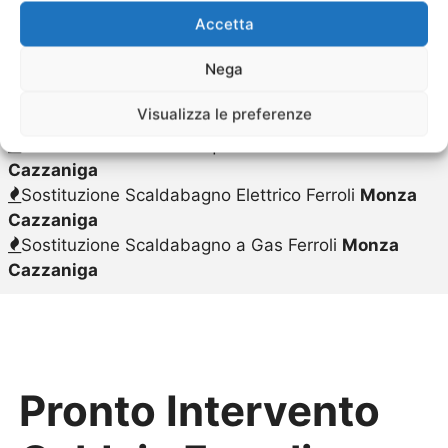
Sostituzione Caldaie Caldaie Ferroli Prezzo
Monza
Accetta
Cazzaniga
Nega
Sostituzione Caldaie Ferroli
Monza Cazzaniga
Sostituzione Scalda Acqua Elettrico Ferroli
Monza
Visualizza le preferenze
Cazzaniga
Sostituzione Scalda Acqua a Gas Ferroli
Monza
Cazzaniga
Sostituzione Scaldabagno Elettrico Ferroli
Monza
Cazzaniga
Sostituzione Scaldabagno a Gas Ferroli
Monza
Cazzaniga
Pronto Intervento