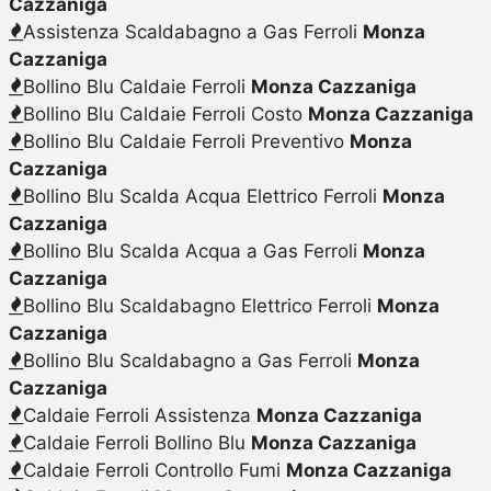
Cazzaniga
Assistenza Scaldabagno a Gas Ferroli
Monza
Cazzaniga
Bollino Blu Caldaie Ferroli
Monza Cazzaniga
Bollino Blu Caldaie Ferroli Costo
Monza Cazzaniga
Bollino Blu Caldaie Ferroli Preventivo
Monza
Cazzaniga
Bollino Blu Scalda Acqua Elettrico Ferroli
Monza
Cazzaniga
Bollino Blu Scalda Acqua a Gas Ferroli
Monza
Cazzaniga
Bollino Blu Scaldabagno Elettrico Ferroli
Monza
Cazzaniga
Bollino Blu Scaldabagno a Gas Ferroli
Monza
Cazzaniga
Caldaie Ferroli Assistenza
Monza Cazzaniga
Caldaie Ferroli Bollino Blu
Monza Cazzaniga
Caldaie Ferroli Controllo Fumi
Monza Cazzaniga