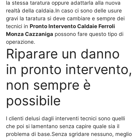
la stessa taratura oppure adattarla alla nuova
realtà della caldaia.In caso ci sono delle usure
gravi la taratura si deve cambiare e sempre dei
tecnici in
Pronto Intervento Caldaie Ferroli
Monza Cazzaniga
possono fare questo tipo di
operazione.
Riparare un danno
in pronto intervento,
non sempre è
possibile
I clienti delusi dagli interventi tecnici sono quelli
che poi si lamentano senza capire quale sia il
problema di base.Senza sgridare nessuno, meglio