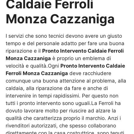
Caldaie Ferroli
Monza Cazzaniga
I servizi che sono tecnici devono avere un giusto
tempo e del personale adatto per fare una buona
riparazione e il
Pronto Intervento Caldaie Ferroli
Monza Cazzaniga
è proprio un emblema di
velocità e qualità.Ogni
Pronto Intervento Caldaie
Ferroli Monza Cazzaniga
deve racchiudere
comunque una buona attenzione al problema, alla
caldaia, alla riparazione da fare e anche di
intervenire in tempi rapidissimi. Per questo non
tutti i pronto intervento sono uguali.La Ferroli ha
dovuto lavorare molto per riuscire ad alzare la
qualità che caratterizza proprio il marchio. Anzi i
rivenditori autorizzati, che spesso collaborano
direttamente con la casa costruttrice, sono tenuti