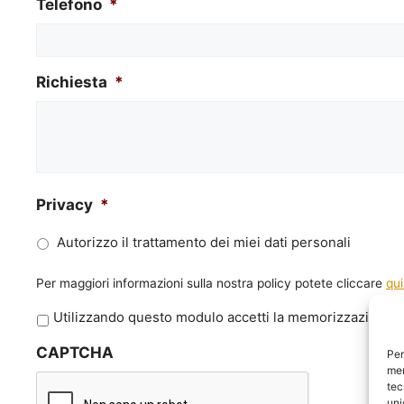
Telefono
*
Richiesta
*
Privacy
*
Autorizzo il trattamento dei miei dati personali
Per maggiori informazioni sulla nostra policy potete cliccare
qui
P
Utilizzando questo modulo accetti la memorizzazione e 
r
CAPTCHA
i
Per
mem
v
tec
a
uni