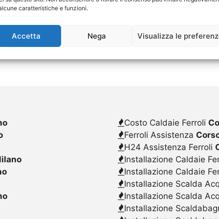
alcune caratteristiche e funzioni.
Accetta
Nega
Visualizza le preferen
no
Costo Caldaie Ferroli
Co
o
Ferroli Assistenza
Corso
H24 Assistenza Ferroli
ilano
Installazione Caldaie Fer
no
Installazione Caldaie Fe
Installazione Scalda Acq
no
Installazione Scalda Ac
Installazione Scaldabagn