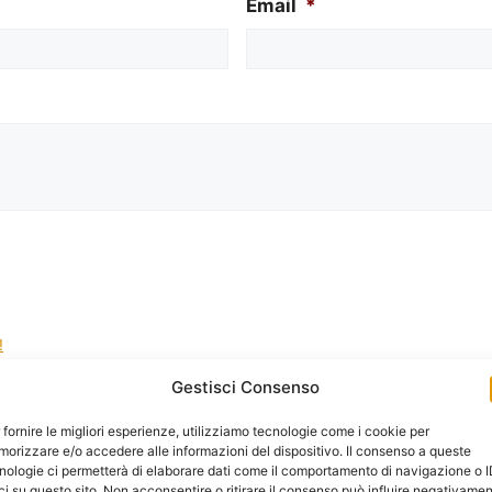
Email
*
!
Gestisci Consenso
la gestione dei tuoi dati da questo sito web.
*
 fornire le migliori esperienze, utilizziamo tecnologie come i cookie per
orizzare e/o accedere alle informazioni del dispositivo. Il consenso a queste
nologie ci permetterà di elaborare dati come il comportamento di navigazione o 
ci su questo sito. Non acconsentire o ritirare il consenso può influire negativame