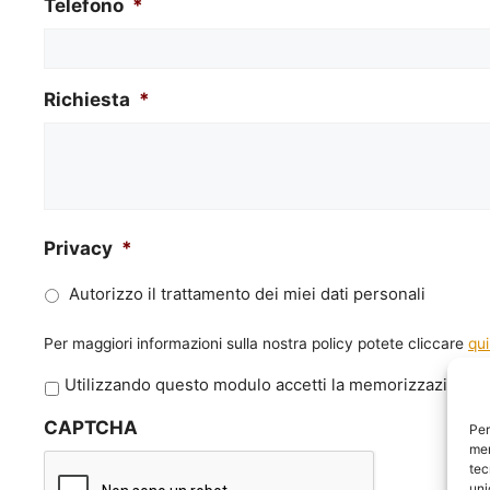
Telefono
*
Richiesta
*
Privacy
*
Autorizzo il trattamento dei miei dati personali
Per maggiori informazioni sulla nostra policy potete cliccare
qui
P
Utilizzando questo modulo accetti la memorizzazione e 
r
CAPTCHA
i
Per
mem
v
tec
a
uni