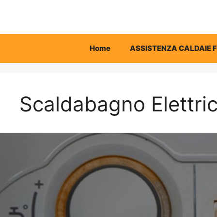
Vai
al
contenuto
Home
ASSISTENZA CALDAIE 
Scaldabagno Elettric