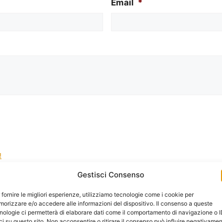
Email
*
!
Gestisci Consenso
la gestione dei tuoi dati da questo sito web.
*
 fornire le migliori esperienze, utilizziamo tecnologie come i cookie per
orizzare e/o accedere alle informazioni del dispositivo. Il consenso a queste
nologie ci permetterà di elaborare dati come il comportamento di navigazione o 
ci su questo sito. Non acconsentire o ritirare il consenso può influire negativame