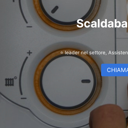
Scaldabag
⭐ leader nel settore, Assiste
CHIAMA