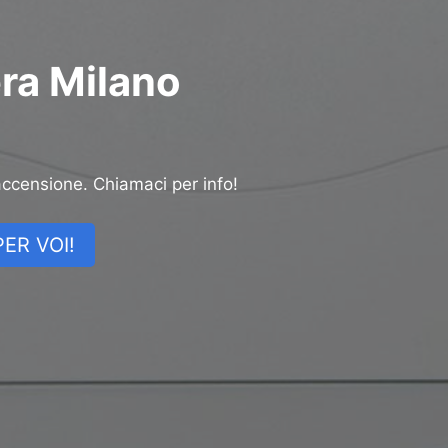
era Milano
accensione. Chiamaci per info!
ER VOI!