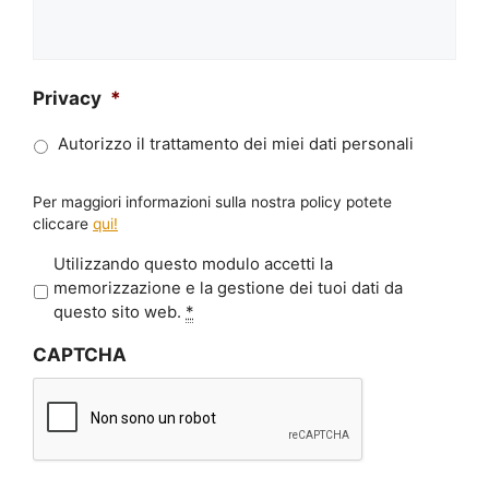
Privacy
*
Autorizzo il trattamento dei miei dati personali
Per maggiori informazioni sulla nostra policy potete
cliccare
qui!
P
Utilizzando questo modulo accetti la
r
memorizzazione e la gestione dei tuoi dati da
i
questo sito web.
*
v
CAPTCHA
a
c
y
*