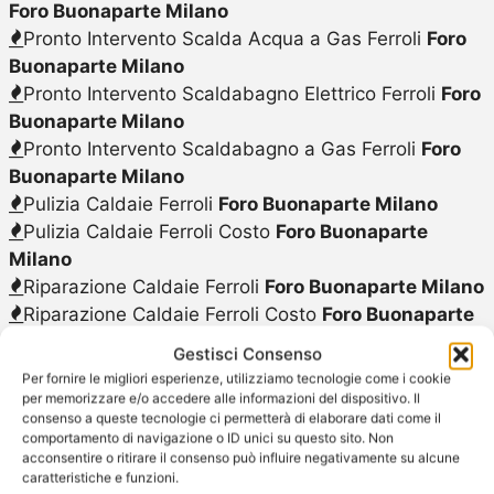
Foro Buonaparte Milano
Pronto Intervento Scalda Acqua a Gas Ferroli
Foro
Buonaparte Milano
Pronto Intervento Scaldabagno Elettrico Ferroli
Foro
Buonaparte Milano
Pronto Intervento Scaldabagno a Gas Ferroli
Foro
Buonaparte Milano
Pulizia Caldaie Ferroli
Foro Buonaparte Milano
Pulizia Caldaie Ferroli Costo
Foro Buonaparte
Milano
Riparazione Caldaie Ferroli
Foro Buonaparte Milano
Riparazione Caldaie Ferroli Costo
Foro Buonaparte
Milano
Gestisci Consenso
Riparazione Caldaie Ferroli Preventivo
Foro
Per fornire le migliori esperienze, utilizziamo tecnologie come i cookie
Buonaparte Milano
per memorizzare e/o accedere alle informazioni del dispositivo. Il
consenso a queste tecnologie ci permetterà di elaborare dati come il
Scaldabagno a Gas Ferroli Riparazione
Foro
comportamento di navigazione o ID unici su questo sito. Non
Buonaparte Milano
acconsentire o ritirare il consenso può influire negativamente su alcune
Scaldabagno a Gas Ferroli
Foro Buonaparte Milano
caratteristiche e funzioni.