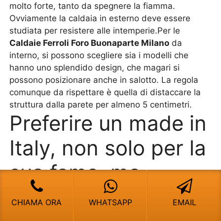
molto forte, tanto da spegnere la fiamma.
Ovviamente la caldaia in esterno deve essere
studiata per resistere alle intemperie.Per le
Caldaie Ferroli Foro Buonaparte Milano
da
interno, si possono scegliere sia i modelli che
hanno uno splendido design, che magari si
possono posizionare anche in salotto. La regola
comunque da rispettare è quella di distaccare la
struttura dalla parete per almeno 5 centimetri.
Preferire un made in
Italy, non solo per la
sua fama, ma…
Il made in Italy conosciuto in tutto il mondo indica
CHIAMA ORA
WHATSAPP
EMAIL
una grande qualità, ma per noi italiani forse è