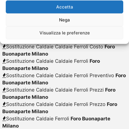
Scaldabagno a Gas Ferroli Sostituzione
Foro
Accetta
Buonaparte Milano
Scaldabagno a Gas Ferroli Vendita
Foro
Nega
Buonaparte Milano
Sostituzione Caldaie Caldaie Ferroli
Foro
Visualizza le preferenze
Buonaparte Milano
Sostituzione Caldaie Caldaie Ferroli Costo
Foro
Buonaparte Milano
Sostituzione Caldaie Caldaie Ferroli
Foro
Buonaparte Milano
Sostituzione Caldaie Caldaie Ferroli Preventivo
Foro
Buonaparte Milano
Sostituzione Caldaie Caldaie Ferroli Prezzi
Foro
Buonaparte Milano
Sostituzione Caldaie Caldaie Ferroli Prezzo
Foro
Buonaparte Milano
Sostituzione Caldaie Ferroli
Foro Buonaparte
Milano