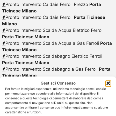
Pronto Intervento Caldaie Ferroli Prezzo
Porta
Ticinese Milano
Pronto Intervento Caldaie Ferroli
Porta Ticinese
Milano
Pronto Intervento Scalda Acqua Elettrico Ferroli
Porta Ticinese Milano
Pronto Intervento Scalda Acqua a Gas Ferroli
Porta
Ticinese Milano
Pronto Intervento Scaldabagno Elettrico Ferroli
Porta Ticinese Milano
Pronto Intervento Scaldabagno a Gas Ferroli
Porta
Ticinese Milano
Pulizia Caldaie Ferroli
Porta Ticinese Milano
Gestisci Consenso
Pulizia Caldaie Ferroli Costo
Porta Ticinese Milano
Per fornire le migliori esperienze, utilizziamo tecnologie come i cookie
per memorizzare e/o accedere alle informazioni del dispositivo. Il
Riparazione Caldaie Ferroli
Porta Ticinese Milano
consenso a queste tecnologie ci permetterà di elaborare dati come il
Riparazione Caldaie Ferroli Costo
Porta Ticinese
comportamento di navigazione o ID unici su questo sito. Non
Milano
acconsentire o ritirare il consenso può influire negativamente su alcune
caratteristiche e funzioni.
Riparazione Caldaie Ferroli Preventivo
Porta