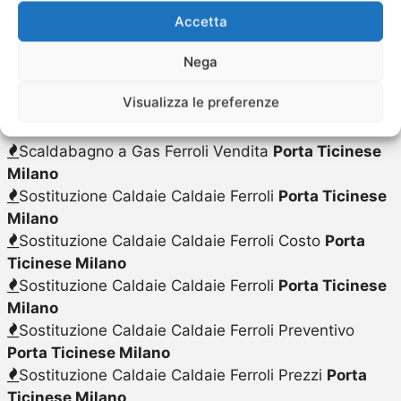
Ticinese Milano
Accetta
Scaldabagno a Gas Ferroli Riparazione
Porta
Ticinese Milano
Nega
Scaldabagno a Gas Ferroli
Porta Ticinese Milano
Visualizza le preferenze
Scaldabagno a Gas Ferroli Sostituzione
Porta
Ticinese Milano
Scaldabagno a Gas Ferroli Vendita
Porta Ticinese
Milano
Sostituzione Caldaie Caldaie Ferroli
Porta Ticinese
Milano
Sostituzione Caldaie Caldaie Ferroli Costo
Porta
Ticinese Milano
Sostituzione Caldaie Caldaie Ferroli
Porta Ticinese
Milano
Sostituzione Caldaie Caldaie Ferroli Preventivo
Porta Ticinese Milano
Sostituzione Caldaie Caldaie Ferroli Prezzi
Porta
Ticinese Milano