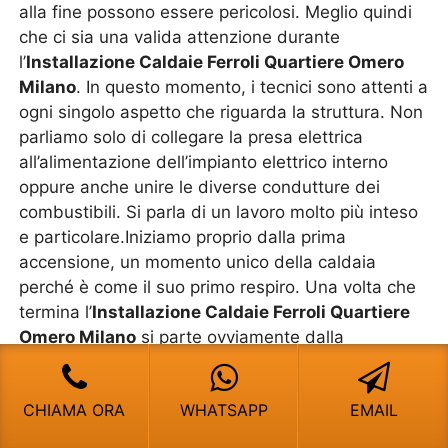
alla fine possono essere pericolosi. Meglio quindi
che ci sia una valida attenzione durante
l’
Installazione Caldaie Ferroli Quartiere Omero
Milano
. In questo momento, i tecnici sono attenti a
ogni singolo aspetto che riguarda la struttura. Non
parliamo solo di collegare la presa elettrica
all’alimentazione dell’impianto elettrico interno
oppure anche unire le diverse condutture dei
combustibili. Si parla di un lavoro molto più inteso
e particolare.Iniziamo proprio dalla prima
accensione, un momento unico della caldaia
perché è come il suo primo respiro. Una volta che
termina l’
Installazione Caldaie Ferroli Quartiere
Omero Milano
si parte ovviamente dalla
valutazione della fiamma. Essa si deve accendere
in poco tempo, avere una forma perfetta, non
CHIAMA ORA
WHATSAPP
EMAIL
bombata o allungata, perché questo vuol dire che
non brucia correttamente il combustibile.Quando