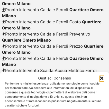
Omero Milano
Pronto Intervento Caldaie Ferroli
Quartiere Omero
Milano
Pronto Intervento Caldaie Ferroli Costo
Quartiere
Omero Milano
Pronto Intervento Caldaie Ferroli Preventivo
Quartiere Omero Milano
Pronto Intervento Caldaie Ferroli Prezzo
Quartiere
Omero Milano
Pronto Intervento Caldaie Ferroli
Quartiere Omero
Milano
Pronto Intervento Scalda Acqua Elettrico Ferroli
Quartiere Omero Milano
Gestisci Consenso
Pronto Intervento Scalda Acqua a Gas Ferroli
Per fornire le migliori esperienze, utilizziamo tecnologie come i cookie
per memorizzare e/o accedere alle informazioni del dispositivo. Il
Quartiere Omero Milano
consenso a queste tecnologie ci permetterà di elaborare dati come il
Pronto Intervento Scaldabagno Elettrico Ferroli
comportamento di navigazione o ID unici su questo sito. Non
Quartiere Omero Milano
acconsentire o ritirare il consenso può influire negativamente su alcune
caratteristiche e funzioni.
Pronto Intervento Scaldabagno a Gas Ferroli