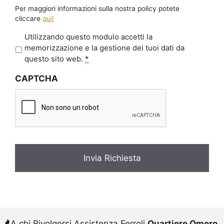
Per maggiori informazioni sulla nostra policy potete
cliccare
qui!
P
Utilizzando questo modulo accetti la
r
memorizzazione e la gestione dei tuoi dati da
i
questo sito web.
*
v
CAPTCHA
a
c
y
*
A chi Rivolgersi Assistenza Ferroli
Quartiere Omero