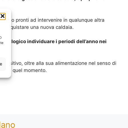
ma sono pronti ad intervenire in qualunque altra
da acquistare una nuova caldaia.
ID
arà logico individuare i periodi dell’anno nei
nte
spositivo, oltre alla sua alimentazione nel senso di
ze
ioni in quel momento.
lano