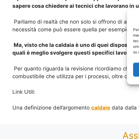
sapere cosa chiedere ai tecnici che lavorano in 
Parliamo di realtà che non solo si offrono di aiutare
necessità come può essere quella per esempio di a
Per
mem
tec
Ma, visto che la caldaia è uno di quei dispositivi
uni
su 
quali è meglio svolgere questi specifici lavori.
Per quanto riguarda la revisione ricordiamo che avv
combustibile che utilizza per i processi, oltre che
Link Utili:
Una definizione dell’argomento
caldaie
data dalla 
Ass