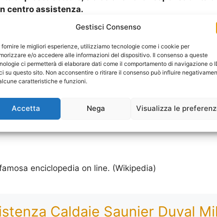
un centro assistenza.
Gestisci Consenso
 il cliente offrendo dei servizi specifici e ben definiti, 
vere una specifica consulenza, nel momento in cui c’è 
 fornire le migliori esperienze, utilizziamo tecnologie come i cookie per
orizzare e/o accedere alle informazioni del dispositivo. Il consenso a queste
nologie ci permetterà di elaborare dati come il comportamento di navigazione o 
 da gestire e da sottoporre a manutenzione periodica, s
ci su questo sito. Non acconsentire o ritirare il consenso può influire negativame
alcune caratteristiche e funzioni.
iene dopo un certo numero di anni in base all’età del di
Accetta
Nega
Visualizza le preferen
 ovviamente in base a quelle che sono le sue reali condiz
famosa enciclopedia on line. (Wikipedia)
istenza Caldaie Saunier Duval Mi