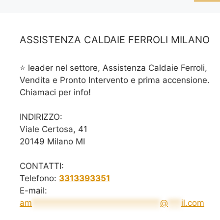
ASSISTENZA CALDAIE FERROLI MILANO
⭐ leader nel settore, Assistenza Caldaie Ferroli,
Vendita e Pronto Intervento e prima accensione.
Chiamaci per info!
INDIRIZZO:
Viale Certosa, 41
20149 Milano MI
CONTATTI:
Telefono:
3313393351
E-mail:
am
*****************************
@
***
il.com