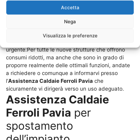
a rompere. Quelle invece che non si rompono, si
Accetta
usurano velocemente e in meno di due anni
iniziano a funzionare male.Anche in questo caso il
Nega
problema è stato creato dallo stesso utente che
non sapeva queste caratteristiche e quindi diventa
Visualizza le preferenze
necessario un’
Assistenza Caldaie Ferroli Pavia
urgente.Per tutte le nuove strutture che offrono
consumi ridotti, ma anche che sono in grado di
proporre realmente delle ottimali funzioni, andate
a richiedere o comunque a informarvi presso
l’
Assistenza Caldaie Ferroli Pavia
che
sicuramente vi dirigerà verso un uso adeguato.
Assistenza Caldaie
Ferroli Pavia
per
spostamento
dell’impianto