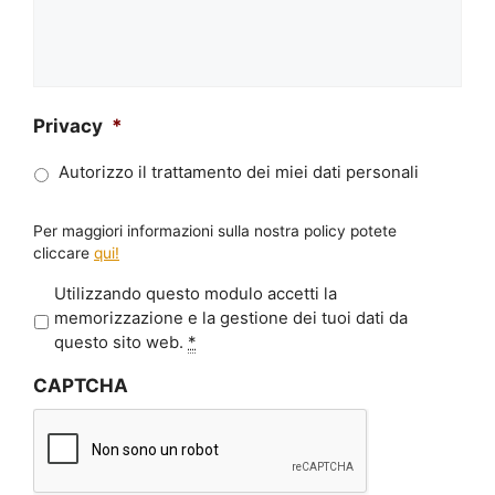
Privacy
*
Autorizzo il trattamento dei miei dati personali
Per maggiori informazioni sulla nostra policy potete
cliccare
qui!
P
Utilizzando questo modulo accetti la
r
memorizzazione e la gestione dei tuoi dati da
i
questo sito web.
*
v
CAPTCHA
a
c
y
*