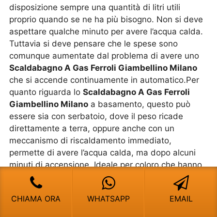
disposizione sempre una quantità di litri utili
proprio quando se ne ha più bisogno. Non si deve
aspettare qualche minuto per avere l’acqua calda.
Tuttavia si deve pensare che le spese sono
comunque aumentate dal problema di avere uno
Scaldabagno A Gas Ferroli Giambellino Milano
che si accende continuamente in automatico.Per
quanto riguarda lo
Scaldabagno A Gas Ferroli
Giambellino Milano
a basamento, questo può
essere sia con serbatoio, dove il peso ricade
direttamente a terra, oppure anche con un
meccanismo di riscaldamento immediato,
permette di avere l’acqua calda, ma dopo alcuni
minuti di accensione. Ideale per coloro che hanno
uno spazio esterno e ci sono molti utenti all’interno
del proprio nucleo familiare. I modelli a parete
CHIAMA ORA
WHATSAPP
EMAIL
sono quelli piu venduti, ma dove si deve cercare di
valutare che comunque è qualcosa che è sempre