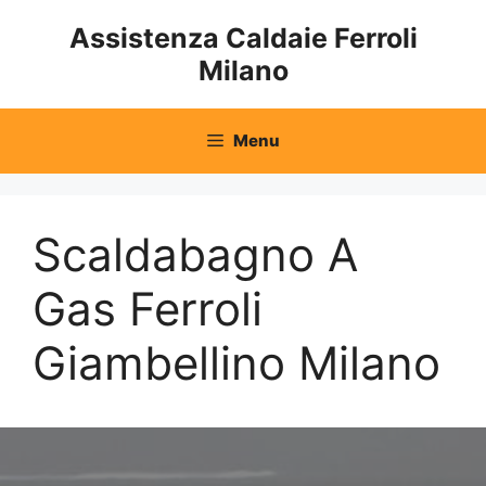
Vai
Assistenza Caldaie Ferroli
al
Milano
contenuto
Menu
Scaldabagno A
Gas Ferroli
Giambellino Milano