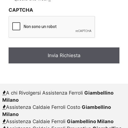
v
CAPTCHA
a
c
y
*
A chi Rivolgersi Assistenza Ferroli
Giambellino
Milano
Assistenza Caldaie Ferroli Costo
Giambellino
Milano
Assistenza Caldaie Ferroli
Giambellino Milano