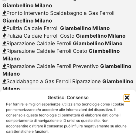
Giambellino Milano
Pronto Intervento Scaldabagno a Gas Ferroli
Giambellino Milano
Pulizia Caldaie Ferroli
Giambellino Milano
Pulizia Caldaie Ferroli Costo
Giambellino Milano
Riparazione Caldaie Ferroli
Giambellino Milano
Riparazione Caldaie Ferroli Costo
Giambellino
Milano
Riparazione Caldaie Ferroli Preventivo
Giambellino
Milano
Scaldabagno a Gas Ferroli Riparazione
Giambellino
Milano
Scaldabagno a Gas Ferroli
Giambellino Milano
Gestisci Consenso
Scaldabagno a Gas Ferroli Sostituzione
Per fornire le migliori esperienze, utilizziamo tecnologie come i cookie
per memorizzare e/o accedere alle informazioni del dispositivo. Il
Giambellino Milano
consenso a queste tecnologie ci permetterà di elaborare dati come il
Scaldabagno a Gas Ferroli Vendita
Giambellino
comportamento di navigazione o ID unici su questo sito. Non
acconsentire o ritirare il consenso può influire negativamente su alcune
Milano
caratteristiche e funzioni.
Sostituzione Caldaie Caldaie Ferroli
Giambellino