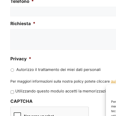
Telefono
*
Richiesta
*
Privacy
*
Autorizzo il trattamento dei miei dati personali
Per maggiori informazioni sulla nostra policy potete cliccare
qui
P
Utilizzando questo modulo accetti la memorizzazione e 
r
CAPTCHA
i
Per
mem
v
tec
a
uni