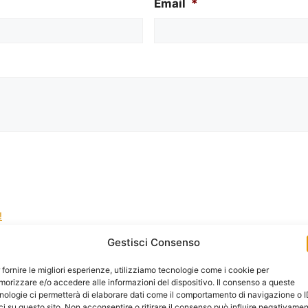
Email
*
!
Gestisci Consenso
la gestione dei tuoi dati da questo sito web.
*
 fornire le migliori esperienze, utilizziamo tecnologie come i cookie per
orizzare e/o accedere alle informazioni del dispositivo. Il consenso a queste
nologie ci permetterà di elaborare dati come il comportamento di navigazione o 
ci su questo sito. Non acconsentire o ritirare il consenso può influire negativame