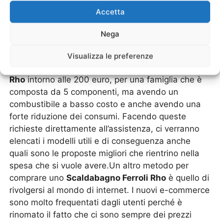
dire? Praticamente troviamo un’assistenza nei
Accetta
rivenditori autorizzati che prendono in
considerazione tutte le problematiche di un cliente
Nega
e anche quale sia il prezzo o la cifra economica
che si vuole spendere.Ad esempio. Si ha
Visualizza le preferenze
intenzione di comprare uno
Scaldabagno Ferroli
Rho
intorno alle 200 euro, per una famiglia che è
composta da 5 componenti, ma avendo un
combustibile a basso costo e anche avendo una
forte riduzione dei consumi. Facendo queste
richieste direttamente all’assistenza, ci verranno
elencati i modelli utili e di conseguenza anche
quali sono le proposte migliori che rientrino nella
spesa che si vuole avere.Un altro metodo per
comprare uno
Scaldabagno Ferroli Rho
è quello di
rivolgersi al mondo di internet. I nuovi e-commerce
sono molto frequentati dagli utenti perché è
rinomato il fatto che ci sono sempre dei prezzi