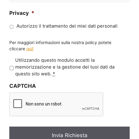
Privacy
*
Autorizzo il trattamento dei miei dati personali
Per maggiori informazioni sulla nostra policy potete
cliccare
qui!
P
Utilizzando questo modulo accetti la
r
memorizzazione e la gestione dei tuoi dati da
i
questo sito web.
*
v
CAPTCHA
a
c
y
*