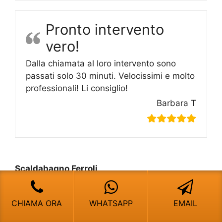
Pronto intervento
vero!
Dalla chiamata al loro intervento sono
passati solo 30 minuti. Velocissimi e molto
professionali! Li consiglio!
Barbara T
Scaldabagno Ferroli
Scaldabagno Ferroli Milano
CHIAMA ORA
WHATSAPP
EMAIL
Scaldabagno Ferroli Ripamonti Milano
Scaldabagno Ferroli Robecchetto con