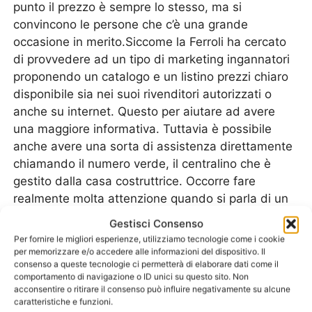
punto il prezzo è sempre lo stesso, ma si
convincono le persone che c’è una grande
occasione in merito.Siccome la Ferroli ha cercato
di provvedere ad un tipo di marketing ingannatori
proponendo un catalogo e un listino prezzi chiaro
disponibile sia nei suoi rivenditori autorizzati o
anche su internet. Questo per aiutare ad avere
una maggiore informativa. Tuttavia è possibile
anche avere una sorta di assistenza direttamente
chiamando il numero verde, il centralino che è
gestito dalla casa costruttrice. Occorre fare
realmente molta attenzione quando si parla di un
acquisto di uno
Scaldabagno Ferroli Rho
, ma
Gestisci Consenso
anche di altri marchi, perché è facile poi essere
Per fornire le migliori esperienze, utilizziamo tecnologie come i cookie
vittime di rivenditori non autorizzati che sfruttano
per memorizzare e/o accedere alle informazioni del dispositivo. Il
consenso a queste tecnologie ci permetterà di elaborare dati come il
l’ottima qualità e pubblicità del marchio.Ad ogni
comportamento di navigazione o ID unici su questo sito. Non
modo è importante pensare che ci sono dei servizi
acconsentire o ritirare il consenso può influire negativamente su alcune
prima dell’acquisto a titolo informativo. Cosa vuol
caratteristiche e funzioni.