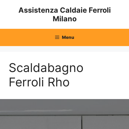
Vai
Assistenza Caldaie Ferroli
al
Milano
contenuto
Menu
Scaldabagno
Ferroli Rho