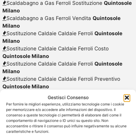
Scaldabagno a Gas Ferroli Sostituzione
Quintosole
Milano
Scaldabagno a Gas Ferroli Vendita
Quintosole
Milano
Sostituzione Caldaie Caldaie Ferroli
Quintosole
Milano
Sostituzione Caldaie Caldaie Ferroli Costo
Quintosole Milano
Sostituzione Caldaie Caldaie Ferroli
Quintosole
Milano
Sostituzione Caldaie Caldaie Ferroli Preventivo
Quintosole Milano
Sostituzione Caldaie Caldaie Ferroli Prezzi
Gestisci Consenso
Quintosole Milano
Per fornire le migliori esperienze, utilizziamo tecnologie come i cookie
Sostituzione Caldaie Caldaie Ferroli Prezzo
per memorizzare e/o accedere alle informazioni del dispositivo. Il
consenso a queste tecnologie ci permetterà di elaborare dati come il
Quintosole Milano
comportamento di navigazione o ID unici su questo sito. Non
Sostituzione Caldaie Ferroli
Quintosole Milano
acconsentire o ritirare il consenso può influire negativamente su alcune
Sostituzione Scalda Acqua Elettrico Ferroli
caratteristiche e funzioni.