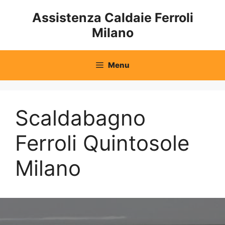
Vai
Assistenza Caldaie Ferroli
al
Milano
contenuto
Menu
Scaldabagno
Ferroli Quintosole
Milano