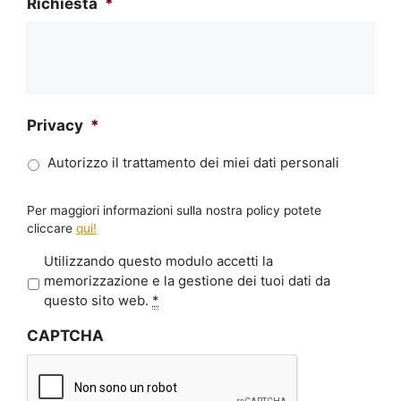
Richiesta
*
Privacy
*
Autorizzo il trattamento dei miei dati personali
Per maggiori informazioni sulla nostra policy potete
cliccare
qui!
P
Utilizzando questo modulo accetti la
r
memorizzazione e la gestione dei tuoi dati da
i
questo sito web.
*
v
CAPTCHA
a
c
y
*