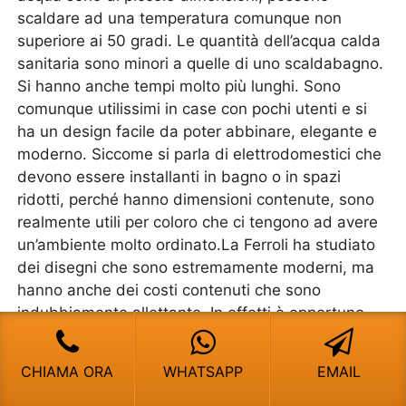
scaldare ad una temperatura comunque non
superiore ai 50 gradi. Le quantità dell’acqua calda
sanitaria sono minori a quelle di uno scaldabagno.
Si hanno anche tempi molto più lunghi. Sono
comunque utilissimi in case con pochi utenti e si
ha un design facile da poter abbinare, elegante e
moderno. Siccome si parla di elettrodomestici che
devono essere installanti in bagno o in spazi
ridotti, perché hanno dimensioni contenute, sono
realmente utili per coloro che ci tengono ad avere
un’ambiente molto ordinato.La Ferroli ha studiato
dei disegni che sono estremamente moderni, ma
hanno anche dei costi contenuti che sono
indubbiamente allettante. In effetti è opportuno
pensare a questa struttura quando si deve
comprare un elettrodomestico che comunque
CHIAMA ORA
WHATSAPP
EMAIL
vada a scaldare l’acqua.