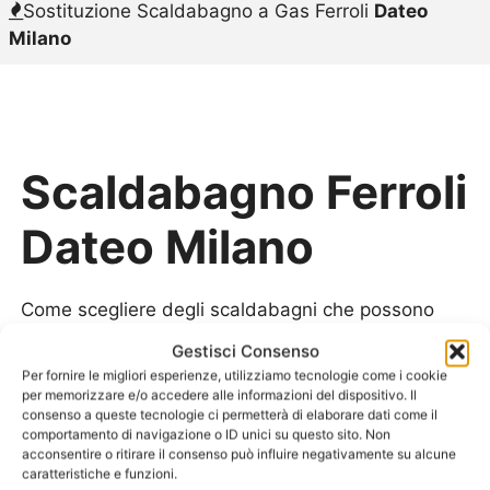
Sostituzione Scaldabagno a Gas Ferroli
Dateo
Milano
Scaldabagno Ferroli
Dateo Milano
Come scegliere degli scaldabagni che possono
essere realmente utili e anche di buona qualità,
Gestisci Consenso
ma senza prezzi eccessivi? La risposta è preferire
Per fornire le migliori esperienze, utilizziamo tecnologie come i cookie
la proposta della linea di
Scaldabagno Ferroli
per memorizzare e/o accedere alle informazioni del dispositivo. Il
consenso a queste tecnologie ci permetterà di elaborare dati come il
Dateo Milano
. Lo
Scaldabagno Ferroli Dateo
comportamento di navigazione o ID unici su questo sito. Non
Milano
non si ferma solo ad una struttura che
acconsentire o ritirare il consenso può influire negativamente su alcune
scalda acqua. Si sono studiati diversi elementi e
caratteristiche e funzioni.