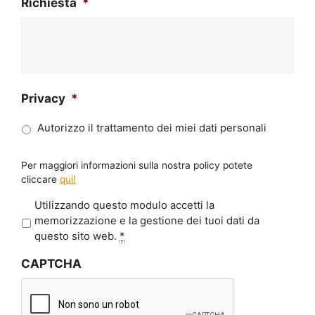
Richiesta
*
Privacy
*
Autorizzo il trattamento dei miei dati personali
Per maggiori informazioni sulla nostra policy potete
cliccare
qui!
P
Utilizzando questo modulo accetti la
r
memorizzazione e la gestione dei tuoi dati da
i
questo sito web.
*
v
CAPTCHA
a
c
y
*