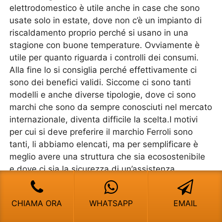
elettrodomestico è utile anche in case che sono
usate solo in estate, dove non c’è un impianto di
riscaldamento proprio perché si usano in una
stagione con buone temperature. Ovviamente è
utile per quanto riguarda i controlli dei consumi.
Alla fine lo si consiglia perché effettivamente ci
sono dei benefici validi. Siccome ci sono tanti
modelli e anche diverse tipologie, dove ci sono
marchi che sono da sempre conosciuti nel mercato
internazionale, diventa difficile la scelta.I motivi
per cui si deve preferire il marchio Ferroli sono
tanti, li abbiamo elencati, ma per semplificare è
meglio avere una struttura che sia ecosostenibile
e dove ci sia la sicurezza di un’assistenza
continuativa, sia per risolvere tutti i problemi che
ne possono derivare direttamente negli anni e per
CHIAMA ORA
WHATSAPP
EMAIL
il suo utilizzo, ma anche per delle promozioni o
interventi che sono a costo zero o molto basso.I