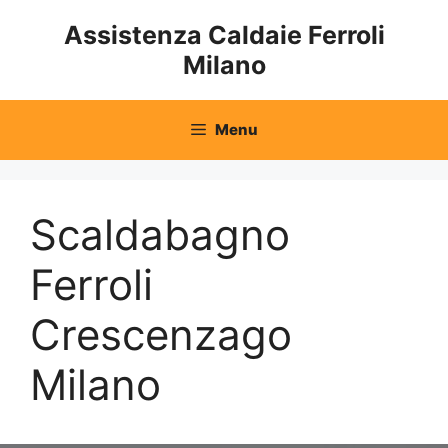
Vai
Assistenza Caldaie Ferroli
al
Milano
contenuto
Menu
Scaldabagno
Ferroli
Crescenzago
Milano