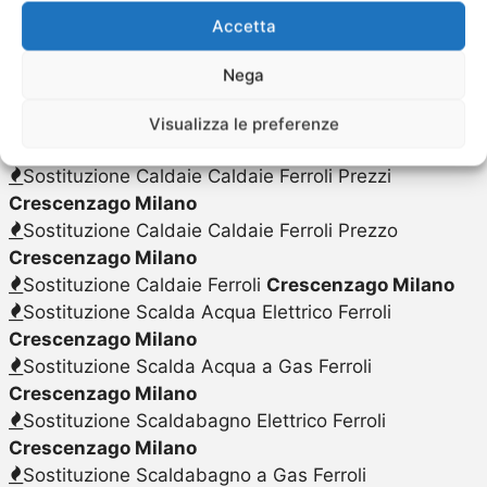
Sostituzione Caldaie Caldaie Ferroli Costo
Accetta
Crescenzago Milano
Sostituzione Caldaie Caldaie Ferroli
Crescenzago
Nega
Milano
Sostituzione Caldaie Caldaie Ferroli Preventivo
Visualizza le preferenze
Crescenzago Milano
Sostituzione Caldaie Caldaie Ferroli Prezzi
Crescenzago Milano
Sostituzione Caldaie Caldaie Ferroli Prezzo
Crescenzago Milano
Sostituzione Caldaie Ferroli
Crescenzago Milano
Sostituzione Scalda Acqua Elettrico Ferroli
Crescenzago Milano
Sostituzione Scalda Acqua a Gas Ferroli
Crescenzago Milano
Sostituzione Scaldabagno Elettrico Ferroli
Crescenzago Milano
Sostituzione Scaldabagno a Gas Ferroli