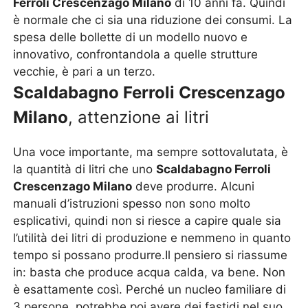
Ferroli Crescenzago Milano
di 10 anni fa. Quindi
è normale che ci sia una riduzione dei consumi. La
spesa delle bollette di un modello nuovo e
innovativo, confrontandola a quelle strutture
vecchie, è pari a un terzo.
Scaldabagno Ferroli Crescenzago
Milano
, attenzione ai litri
Una voce importante, ma sempre sottovalutata, è
la quantità di litri che uno
Scaldabagno Ferroli
Crescenzago Milano
deve produrre. Alcuni
manuali d’istruzioni spesso non sono molto
esplicativi, quindi non si riesce a capire quale sia
l’utilità dei litri di produzione e nemmeno in quanto
tempo si possano produrre.Il pensiero si riassume
in: basta che produce acqua calda, va bene. Non
è esattamente così. Perché un nucleo familiare di
3 persone, potrebbe poi avere dei fastidi nel suo