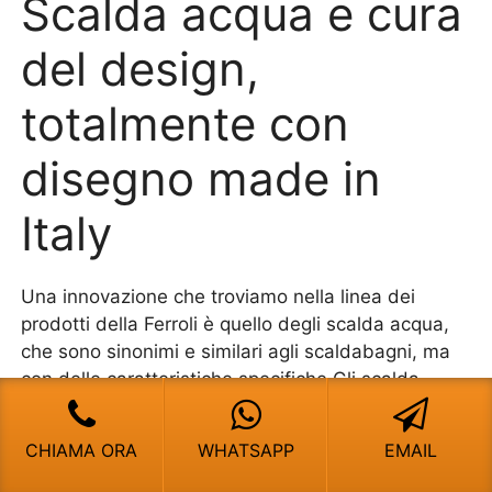
Scalda acqua e cura
del design,
totalmente con
disegno made in
Italy
Una innovazione che troviamo nella linea dei
prodotti della Ferroli è quello degli scalda acqua,
che sono sinonimi e similari agli scaldabagni, ma
con delle caratteristiche specifiche.Gli scalda
acqua sono di piccole dimensioni, possono
scaldare ad una temperatura comunque non
CHIAMA ORA
WHATSAPP
EMAIL
superiore ai 50 gradi. Le quantità dell’acqua calda
sanitaria sono minori a quelle di uno scaldabagno.