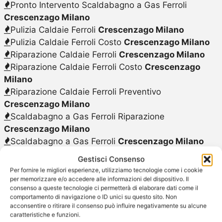
Pronto Intervento Scaldabagno a Gas Ferroli
Crescenzago Milano
Pulizia Caldaie Ferroli
Crescenzago Milano
Pulizia Caldaie Ferroli Costo
Crescenzago Milano
Riparazione Caldaie Ferroli
Crescenzago Milano
Riparazione Caldaie Ferroli Costo
Crescenzago
Milano
Riparazione Caldaie Ferroli Preventivo
Crescenzago Milano
Scaldabagno a Gas Ferroli Riparazione
Crescenzago Milano
Scaldabagno a Gas Ferroli
Crescenzago Milano
Scaldabagno a Gas Ferroli Sostituzione
Gestisci Consenso
Crescenzago Milano
Per fornire le migliori esperienze, utilizziamo tecnologie come i cookie
Scaldabagno a Gas Ferroli Vendita
Crescenzago
per memorizzare e/o accedere alle informazioni del dispositivo. Il
consenso a queste tecnologie ci permetterà di elaborare dati come il
Milano
comportamento di navigazione o ID unici su questo sito. Non
Sostituzione Caldaie Caldaie Ferroli
Crescenzago
acconsentire o ritirare il consenso può influire negativamente su alcune
Milano
caratteristiche e funzioni.