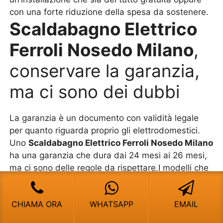
con una forte riduzione della spesa da sostenere.
Scaldabagno Elettrico
Ferroli Nosedo Milano
,
conservare la garanzia,
ma ci sono dei dubbi
La garanzia è un documento con validità legale
per quanto riguarda proprio gli elettrodomestici.
Uno
Scaldabagno Elettrico Ferroli Nosedo Milano
ha una garanzia che dura dai 24 mesi ai 26 mesi,
ma ci sono delle regole da rispettare.I modelli che
costano poco, quindi sono economici, spesso sono
montati direttamente dall’utente. Una volta
CHIAMA ORA
WHATSAPP
EMAIL
installato, se non ci sono state delle manomissioni
e smontaggi della struttura, allora è possibile che