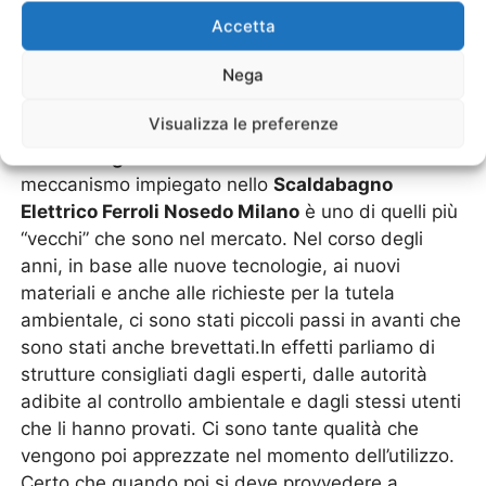
Nosedo Milano
Accetta
Nega
Ogni marchio specializzato negli impianti di
riscaldamento ha la sua linea di scaldabagni e
Visualizza le preferenze
scalda acqua, come la linea di modelli di
“
Scaldabagno Elettrico Ferroli Nosedo Milano
”.Il
meccanismo impiegato nello
Scaldabagno
Elettrico Ferroli Nosedo Milano
è uno di quelli più
“vecchi” che sono nel mercato. Nel corso degli
anni, in base alle nuove tecnologie, ai nuovi
materiali e anche alle richieste per la tutela
ambientale, ci sono stati piccoli passi in avanti che
sono stati anche brevettati.In effetti parliamo di
strutture consigliati dagli esperti, dalle autorità
adibite al controllo ambientale e dagli stessi utenti
che li hanno provati. Ci sono tante qualità che
vengono poi apprezzate nel momento dell’utilizzo.
Certo che quando poi si deve provvedere a