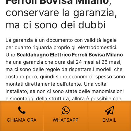
Ferroli Bovisa Milano
,
conservare la garanzia,
ma ci sono dei dubbi
La garanzia è un documento con validità legale
per quanto riguarda proprio gli elettrodomestici.
Uno
Scaldabagno Elettrico Ferroli Bovisa Milano
ha una garanzia che dura dai 24 mesi ai 26 mesi,
ma ci sono delle regole da rispettare.I modelli che
costano poco, quindi sono economici, spesso sono
montati direttamente dall’utente. Una volta
installato, se non ci sono state delle manomissioni
e smontaggi della struttura, allora è possibile che
la garanzia rimanga valida. Ovviamente si deve
fare solo l’allaccio dei flessibili e poi inserire la
CHIAMA ORA
WHATSAPP
EMAIL
presa elettrica. Se invece si iniziano a fare delle
modifiche sui supporti oppure anche a smontare le