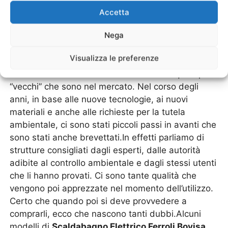
Ogni marchio specializzato negli impianti di
Accetta
riscaldamento ha la sua linea di scaldabagni e
Nega
scalda acqua, come la linea di modelli di
“
Scaldabagno Elettrico Ferroli Bovisa Milano
”.Il
Visualizza le preferenze
meccanismo impiegato nello
Scaldabagno
Elettrico Ferroli Bovisa Milano
è uno di quelli più
“vecchi” che sono nel mercato. Nel corso degli
anni, in base alle nuove tecnologie, ai nuovi
materiali e anche alle richieste per la tutela
ambientale, ci sono stati piccoli passi in avanti che
sono stati anche brevettati.In effetti parliamo di
strutture consigliati dagli esperti, dalle autorità
adibite al controllo ambientale e dagli stessi utenti
che li hanno provati. Ci sono tante qualità che
vengono poi apprezzate nel momento dell’utilizzo.
Certo che quando poi si deve provvedere a
comprarli, ecco che nascono tanti dubbi.Alcuni
modelli di
Scaldabagno Elettrico Ferroli Bovisa