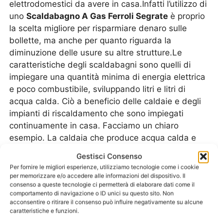
elettrodomestici da avere in casa.Infatti l’utilizzo di
uno
Scaldabagno A Gas Ferroli Segrate
è proprio
la scelta migliore per risparmiare denaro sulle
bollette, ma anche per quanto riguarda la
diminuzione delle usure su altre strutture.Le
caratteristiche degli scaldabagni sono quelli di
impiegare una quantità minima di energia elettrica
e poco combustibile, sviluppando litri e litri di
acqua calda. Ciò a beneficio delle caldaie e degli
impianti di riscaldamento che sono impiegati
continuamente in casa. Facciamo un chiaro
esempio. La caldaia che produce acqua calda e
anche acqua per aumentare le temperature dei
Gestisci Consenso
termosifoni. La caldaia sarà costretta a rimanere
Per fornire le migliori esperienze, utilizziamo tecnologie come i cookie
accesa, regolata su diversi utilizzi, in base alle
per memorizzare e/o accedere alle informazioni del dispositivo. Il
consenso a queste tecnologie ci permetterà di elaborare dati come il
stagioni. Questo vuol dire che essa, per 365 giorni
comportamento di navigazione o ID unici su questo sito. Non
all’anno, rimane in attivo e quindi si usura
acconsentire o ritirare il consenso può influire negativamente su alcune
lentamente, ma inesorabilmente. Uno dei problemi
caratteristiche e funzioni.