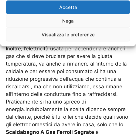
principali che ci sono proprio nelle caldaie a doppia
Accetta
funzione, è quella di avere dei danni maggiori
proprio nei componenti che riguardano la parte
Nega
che fornisce acqua calda sanitaria.Alla fine si sarà
costretti a fare molte più manutenzioni che, all’atto
Visualizza le preferenze
pratico, si trasformano poi in un costo perenne.
Inoltre, l’elettricità usata per accenderla e anche il
gas che si deve bruciare per avere la giusta
temperatura, va anche a rimanere all’interno della
caldaia e per essere poi consumato si ha una
riduzione progressiva dell’acqua che continua a
riscaldarsi, ma che non utilizziamo, essa rimane
all’interno delle condutture fino a raffreddarsi.
Praticamente si ha uno spreco di
energia.Indubbiamente la scelta dipende sempre
dal cliente, poiché è lui o lei che decide quali sono
gli elettrodomestici da avere in casa, solo che lo
Scaldabagno A Gas Ferroli Segrate
è