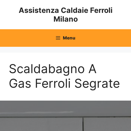
Vai
Assistenza Caldaie Ferroli
al
Milano
contenuto
Menu
Scaldabagno A
Gas Ferroli Segrate