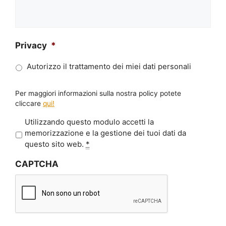
Privacy
*
Autorizzo il trattamento dei miei dati personali
Per maggiori informazioni sulla nostra policy potete
cliccare
qui!
P
Utilizzando questo modulo accetti la
r
memorizzazione e la gestione dei tuoi dati da
i
questo sito web.
*
v
CAPTCHA
a
c
y
*