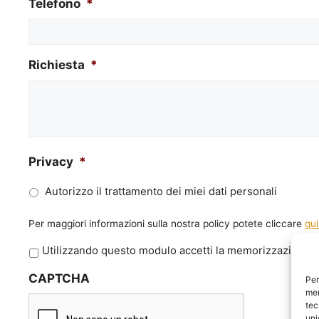
Telefono
*
Richiesta
*
Privacy
*
Autorizzo il trattamento dei miei dati personali
Per maggiori informazioni sulla nostra policy potete cliccare
qui
P
Utilizzando questo modulo accetti la memorizzazione e 
r
CAPTCHA
i
Per
mem
v
tec
a
uni