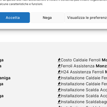
alcune caratteristiche e funzioni.
Accetta
Nega
Visualizza le preferen
ga
Costo Caldaie Ferroli
Mo
a
Ferroli Assistenza
Monz
H24 Assistenza Ferroli
aniga
Installazione Caldaie Fer
ga
Installazione Caldaie Fe
Installazione Scalda Acq
ga
Installazione Scalda Ac
Installazione Scaldabagn