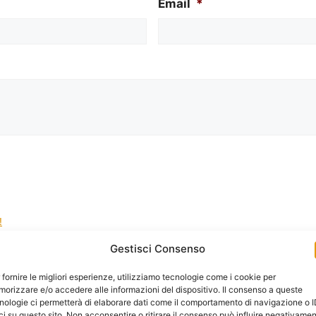
Email
*
!
Gestisci Consenso
la gestione dei tuoi dati da questo sito web.
*
 fornire le migliori esperienze, utilizziamo tecnologie come i cookie per
orizzare e/o accedere alle informazioni del dispositivo. Il consenso a queste
nologie ci permetterà di elaborare dati come il comportamento di navigazione o 
ci su questo sito. Non acconsentire o ritirare il consenso può influire negativame