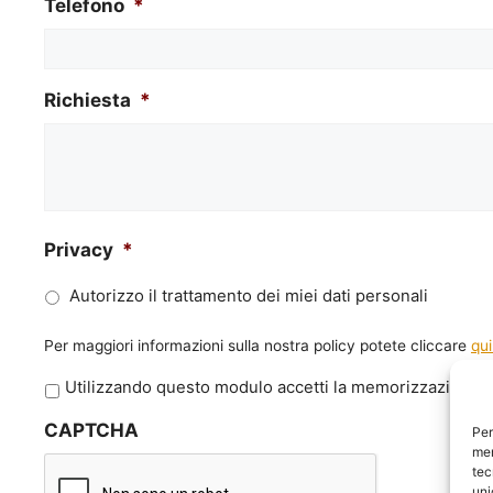
Telefono
*
Richiesta
*
Privacy
*
Autorizzo il trattamento dei miei dati personali
Per maggiori informazioni sulla nostra policy potete cliccare
qui
P
Utilizzando questo modulo accetti la memorizzazione e 
r
CAPTCHA
i
Per
mem
v
tec
a
uni