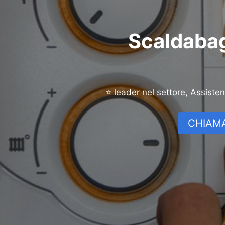
Scaldabag
⭐ leader nel settore, Assiste
CHIAMA