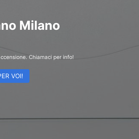
ano Milano
accensione. Chiamaci per info!
ER VOI!