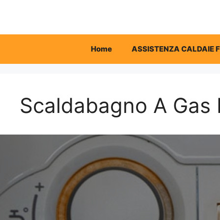
Vai
al
contenuto
Home
ASSISTENZA CALDAIE 
Scaldabagno A Gas F