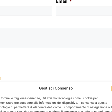
Email
*
!
Gestisci Consenso
la gestione dei tuoi dati da questo sito web.
*
 fornire le migliori esperienze, utilizziamo tecnologie come i cookie per
orizzare e/o accedere alle informazioni del dispositivo. Il consenso a queste
nologie ci permetterà di elaborare dati come il comportamento di navigazione o 
ci su questo sito. Non acconsentire o ritirare il consenso può influire negativame