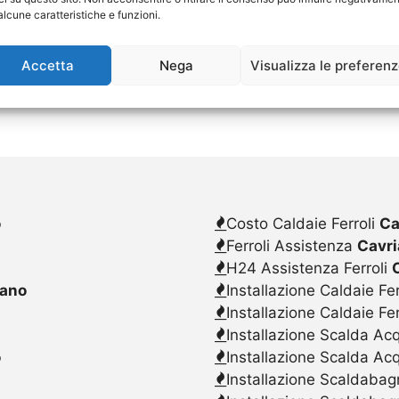
alcune caratteristiche e funzioni.
Accetta
Nega
Visualizza le preferen
o
Costo Caldaie Ferroli
Ca
Ferroli Assistenza
Cavri
H24 Assistenza Ferroli
lano
Installazione Caldaie Fer
o
Installazione Caldaie Fe
Installazione Scalda Acq
o
Installazione Scalda Ac
Installazione Scaldabagn