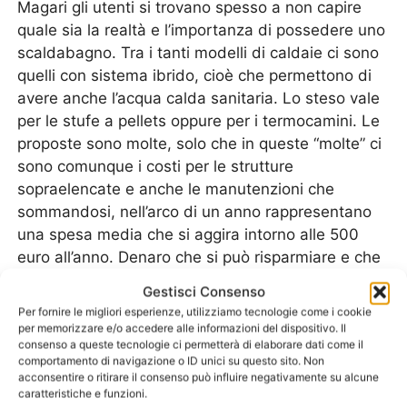
Magari gli utenti si trovano spesso a non capire
quale sia la realtà e l’importanza di possedere uno
scaldabagno. Tra i tanti modelli di caldaie ci sono
quelli con sistema ibrido, cioè che permettono di
avere anche l’acqua calda sanitaria. Lo steso vale
per le stufe a pellets oppure per i termocamini. Le
proposte sono molte, solo che in queste “molte” ci
sono comunque i costi per le strutture
sopraelencate e anche le manutenzioni che
sommandosi, nell’arco di un anno rappresentano
una spesa media che si aggira intorno alle 500
euro all’anno. Denaro che si può risparmiare e che
possono risparmiare realmente tutti, solo con un
Gestisci Consenso
pochino di attenzione e con la scelta adatta degli
Per fornire le migliori esperienze, utilizziamo tecnologie come i cookie
elettrodomestici da avere in casa.Infatti l’utilizzo di
per memorizzare e/o accedere alle informazioni del dispositivo. Il
consenso a queste tecnologie ci permetterà di elaborare dati come il
uno
Scaldabagno A Gas Ferroli Casorezzo
è
comportamento di navigazione o ID unici su questo sito. Non
proprio la scelta migliore per risparmiare denaro
acconsentire o ritirare il consenso può influire negativamente su alcune
sulle bollette, ma anche per quanto riguarda la
caratteristiche e funzioni.