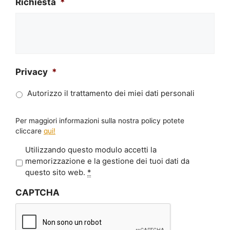
Richiesta
*
Privacy
*
Autorizzo il trattamento dei miei dati personali
Per maggiori informazioni sulla nostra policy potete
cliccare
qui!
P
Utilizzando questo modulo accetti la
r
memorizzazione e la gestione dei tuoi dati da
i
questo sito web.
*
v
CAPTCHA
a
c
y
*