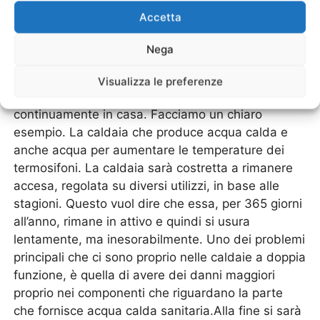
diminuzione delle usure su altre strutture.Le
Accetta
caratteristiche degli scaldabagni sono quelli di
impiegare una quantità minima di energia elettrica
Nega
e poco combustibile, sviluppando litri e litri di
acqua calda. Ciò a beneficio delle caldaie e degli
Visualizza le preferenze
impianti di riscaldamento che sono impiegati
continuamente in casa. Facciamo un chiaro
esempio. La caldaia che produce acqua calda e
anche acqua per aumentare le temperature dei
termosifoni. La caldaia sarà costretta a rimanere
accesa, regolata su diversi utilizzi, in base alle
stagioni. Questo vuol dire che essa, per 365 giorni
all’anno, rimane in attivo e quindi si usura
lentamente, ma inesorabilmente. Uno dei problemi
principali che ci sono proprio nelle caldaie a doppia
funzione, è quella di avere dei danni maggiori
proprio nei componenti che riguardano la parte
che fornisce acqua calda sanitaria.Alla fine si sarà