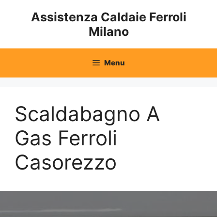
Vai
Assistenza Caldaie Ferroli
al
Milano
contenuto
Menu
Scaldabagno A
Gas Ferroli
Casorezzo