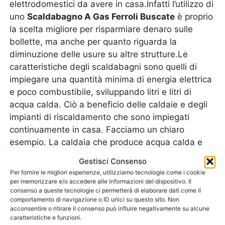
elettrodomestici da avere in casa.Infatti l’utilizzo di
uno
Scaldabagno A Gas Ferroli Buscate
è proprio
la scelta migliore per risparmiare denaro sulle
bollette, ma anche per quanto riguarda la
diminuzione delle usure su altre strutture.Le
caratteristiche degli scaldabagni sono quelli di
impiegare una quantità minima di energia elettrica
e poco combustibile, sviluppando litri e litri di
acqua calda. Ciò a beneficio delle caldaie e degli
impianti di riscaldamento che sono impiegati
continuamente in casa. Facciamo un chiaro
esempio. La caldaia che produce acqua calda e
anche acqua per aumentare le temperature dei
Gestisci Consenso
termosifoni. La caldaia sarà costretta a rimanere
Per fornire le migliori esperienze, utilizziamo tecnologie come i cookie
accesa, regolata su diversi utilizzi, in base alle
per memorizzare e/o accedere alle informazioni del dispositivo. Il
consenso a queste tecnologie ci permetterà di elaborare dati come il
stagioni. Questo vuol dire che essa, per 365 giorni
comportamento di navigazione o ID unici su questo sito. Non
all’anno, rimane in attivo e quindi si usura
acconsentire o ritirare il consenso può influire negativamente su alcune
lentamente, ma inesorabilmente. Uno dei problemi
caratteristiche e funzioni.