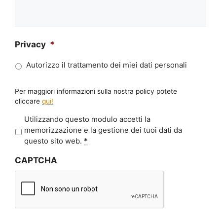
Privacy
*
Autorizzo il trattamento dei miei dati personali
Per maggiori informazioni sulla nostra policy potete
cliccare
qui!
P
Utilizzando questo modulo accetti la
r
memorizzazione e la gestione dei tuoi dati da
i
questo sito web.
*
v
CAPTCHA
a
c
y
*