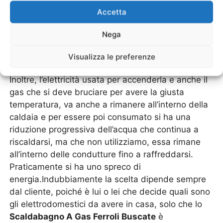
principali che ci sono proprio nelle caldaie a doppia
Accetta
funzione, è quella di avere dei danni maggiori
proprio nei componenti che riguardano la parte
Nega
che fornisce acqua calda sanitaria.Alla fine si sarà
costretti a fare molte più manutenzioni che, all’atto
Visualizza le preferenze
pratico, si trasformano poi in un costo perenne.
Inoltre, l’elettricità usata per accenderla e anche il
gas che si deve bruciare per avere la giusta
temperatura, va anche a rimanere all’interno della
caldaia e per essere poi consumato si ha una
riduzione progressiva dell’acqua che continua a
riscaldarsi, ma che non utilizziamo, essa rimane
all’interno delle condutture fino a raffreddarsi.
Praticamente si ha uno spreco di
energia.Indubbiamente la scelta dipende sempre
dal cliente, poiché è lui o lei che decide quali sono
gli elettrodomestici da avere in casa, solo che lo
Scaldabagno A Gas Ferroli Buscate
è