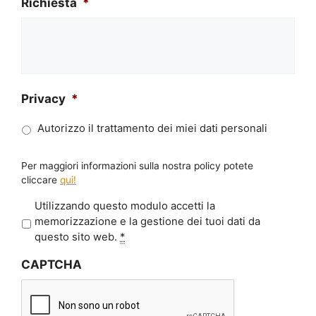
Richiesta
*
Privacy
*
Autorizzo il trattamento dei miei dati personali
Per maggiori informazioni sulla nostra policy potete
cliccare
qui!
P
Utilizzando questo modulo accetti la
r
memorizzazione e la gestione dei tuoi dati da
i
questo sito web.
*
v
CAPTCHA
a
c
y
*