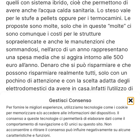
quelli con sistema ibrido, cioè che permettono di
avere anche l’acqua calda sanitaria. Lo steso vale
per le stufe a pellets oppure per i termocamini. Le
proposte sono molte, solo che in queste “molte” ci
sono comunque i costi per le strutture
sopraelencate e anche le manutenzioni che
sommandosi, nell’arco di un anno rappresentano
una spesa media che si aggira intorno alle 500
euro all’anno. Denaro che si può risparmiare e che
possono risparmiare realmente tutti, solo con un
pochino di attenzione e con la scelta adatta degli
elettrodomestici da avere in casa.Infatti l’utilizzo di
uno
Scaldabagno A Gas Ferroli Baranzate
è
Gestisci Consenso
proprio la scelta migliore per risparmiare denaro
Per fornire le migliori esperienze, utilizziamo tecnologie come i cookie
sulle bollette, ma anche per quanto riguarda la
per memorizzare e/o accedere alle informazioni del dispositivo. Il
consenso a queste tecnologie ci permetterà di elaborare dati come il
diminuzione delle usure su altre strutture.Le
comportamento di navigazione o ID unici su questo sito. Non
caratteristiche degli scaldabagni sono quelli di
acconsentire o ritirare il consenso può influire negativamente su alcune
impiegare una quantità minima di energia elettrica
caratteristiche e funzioni.