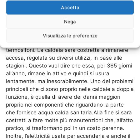
e poco combustibile, sviluppando litri e litri di
Accetta
acqua calda. Ciò a beneficio delle caldaie e degli
impianti di riscaldamento che sono impiegati
Nega
continuamente in casa. Facciamo un chiaro
esempio. La caldaia che produce acqua calda e
Visualizza le preferenze
anche acqua per aumentare le temperature dei
termosifoni. La caldaia sarà costretta a rimanere
accesa, regolata su diversi utilizzi, in base alle
stagioni. Questo vuol dire che essa, per 365 giorni
all’anno, rimane in attivo e quindi si usura
lentamente, ma inesorabilmente. Uno dei problemi
principali che ci sono proprio nelle caldaie a doppia
funzione, è quella di avere dei danni maggiori
proprio nei componenti che riguardano la parte
che fornisce acqua calda sanitaria.Alla fine si sarà
costretti a fare molte più manutenzioni che, all’atto
pratico, si trasformano poi in un costo perenne.
Inoltre, l’elettricità usata per accenderla e anche il