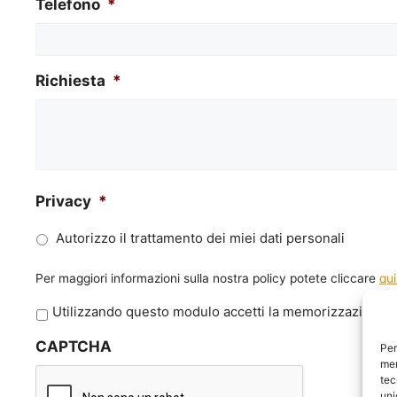
Telefono
*
Richiesta
*
Privacy
*
Autorizzo il trattamento dei miei dati personali
Per maggiori informazioni sulla nostra policy potete cliccare
qui
P
Utilizzando questo modulo accetti la memorizzazione e 
r
CAPTCHA
i
Per
mem
v
tec
a
uni