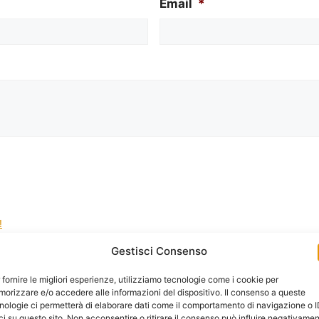
Email
*
!
Gestisci Consenso
la gestione dei tuoi dati da questo sito web.
*
 fornire le migliori esperienze, utilizziamo tecnologie come i cookie per
orizzare e/o accedere alle informazioni del dispositivo. Il consenso a queste
nologie ci permetterà di elaborare dati come il comportamento di navigazione o 
ci su questo sito. Non acconsentire o ritirare il consenso può influire negativame