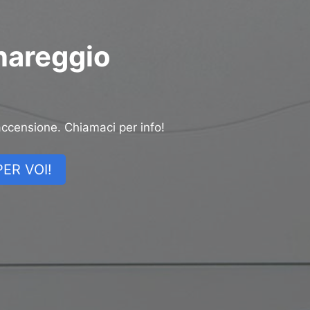
rnareggio
accensione. Chiamaci per info!
ER VOI!