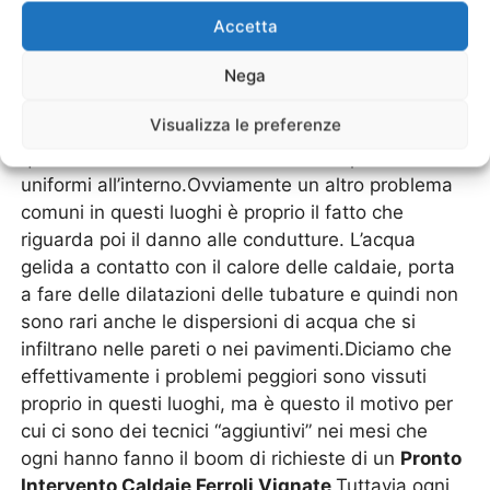
funziona più. Per riuscire a riaccenderlo occorre
Accetta
che ci sia un tecnico che effettui le manutenzioni
di controllo e poi va a sbloccare con la digitazione
Nega
dei giusti codici. Un lavoro importante proprio nelle
Visualizza le preferenze
case che spesso hanno questi inverni rigidi e
quindi necessitano di avere delle temperature
uniformi all’interno.Ovviamente un altro problema
comuni in questi luoghi è proprio il fatto che
riguarda poi il danno alle condutture. L’acqua
gelida a contatto con il calore delle caldaie, porta
a fare delle dilatazioni delle tubature e quindi non
sono rari anche le dispersioni di acqua che si
infiltrano nelle pareti o nei pavimenti.Diciamo che
effettivamente i problemi peggiori sono vissuti
proprio in questi luoghi, ma è questo il motivo per
cui ci sono dei tecnici “aggiuntivi” nei mesi che
ogni hanno fanno il boom di richieste di un
Pronto
Intervento Caldaie Ferroli Vignate
.Tuttavia ogni