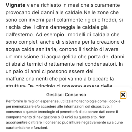
Vignate
viene richiesto in mesi che sicuramente
provocano dei danni alle caldaie.Nelle zone che
sono con inverni particolarmente rigidi e freddi, si
rischia che il clima danneggia le caldaie già
dall’esterno. Ad esempio i modelli di caldaia che
sono completi anche di sistema per la creazione di
acqua calda sanitaria, corrono il rischio di avere
un’immissione di acqua gelida che porta dei danni
di sbalzi termici direttamente nei condensatori. In
un paio di anni ci possono essere dei
malfunzionamenti che poi vanno a bloccare la
struttura.Da principio ci possono essere delle
avvisaglie, come ad esempio una mancanza di
Gestisci Consenso
riscaldamento dell’acqua sanitaria, in secondo
Per fornire le migliori esperienze, utilizziamo tecnologie come i cookie
per memorizzare e/o accedere alle informazioni del dispositivo. Il
tempo scatta il blocco di sicurezza e quindi la
consenso a queste tecnologie ci permetterà di elaborare dati come il
caldaia si blocca.Spesso il
Pronto Intervento
comportamento di navigazione o ID unici su questo sito. Non
Caldaie Ferroli Vignate
interviene proprio perché
acconsentire o ritirare il consenso può influire negativamente su alcune
caratteristiche e funzioni.
l’impianto di riscaldamento si è bloccato e non