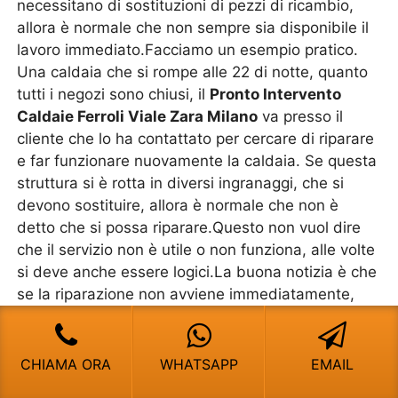
necessitano di sostituzioni di pezzi di ricambio,
allora è normale che non sempre sia disponibile il
lavoro immediato.Facciamo un esempio pratico.
Una caldaia che si rompe alle 22 di notte, quanto
tutti i negozi sono chiusi, il
Pronto Intervento
Caldaie Ferroli Viale Zara Milano
va presso il
cliente che lo ha contattato per cercare di riparare
e far funzionare nuovamente la caldaia. Se questa
struttura si è rotta in diversi ingranaggi, che si
devono sostituire, allora è normale che non è
detto che si possa riparare.Questo non vuol dire
che il servizio non è utile o non funziona, alle volte
si deve anche essere logici.La buona notizia è che
se la riparazione non avviene immediatamente,
allora si ha una forte detrazione sul lavoro finale
che viene pagato solo quando “arriva” e si monta il
pezzo o i pezzi di ricambio che sono stati
CHIAMA ORA
WHATSAPP
EMAIL
danneggiati.