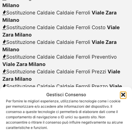
Milano
Sostituzione Caldaie Caldaie Ferroli
Viale Zara
Milano
Sostituzione Caldaie Caldaie Ferroli Costo
Viale
Zara Milano
Sostituzione Caldaie Caldaie Ferroli
Viale Zara
Milano
Sostituzione Caldaie Caldaie Ferroli Preventivo
Viale Zara Milano
Sostituzione Caldaie Caldaie Ferroli Prezzi
Viale
Zara Milano
Sostituzione Caldaie Caldaie Ferroli Prezzo
Viale
Zara Milano
Gestisci Consenso
Sostituzione Caldaie Ferroli
Viale Zara Milano
Per fornire le migliori esperienze, utilizziamo tecnologie come i cookie
per memorizzare e/o accedere alle informazioni del dispositivo. Il
Sostituzione Scalda Acqua Elettrico Ferroli
Viale
consenso a queste tecnologie ci permetterà di elaborare dati come il
Zara Milano
comportamento di navigazione o ID unici su questo sito. Non
acconsentire o ritirare il consenso può influire negativamente su alcune
Sostituzione Scalda Acqua a Gas Ferroli
Viale Zara
caratteristiche e funzioni.
Milano