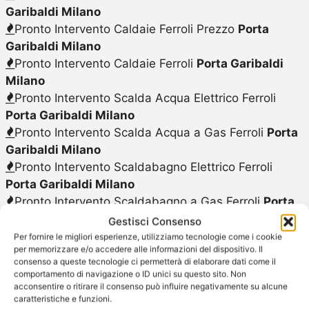
Garibaldi Milano
Pronto Intervento Caldaie Ferroli Prezzo
Porta
Garibaldi Milano
Pronto Intervento Caldaie Ferroli
Porta Garibaldi
Milano
Pronto Intervento Scalda Acqua Elettrico Ferroli
Porta Garibaldi Milano
Pronto Intervento Scalda Acqua a Gas Ferroli
Porta
Garibaldi Milano
Pronto Intervento Scaldabagno Elettrico Ferroli
Porta Garibaldi Milano
Pronto Intervento Scaldabagno a Gas Ferroli
Porta
Garibaldi Milano
Gestisci Consenso
Pulizia Caldaie Ferroli
Porta Garibaldi Milano
Per fornire le migliori esperienze, utilizziamo tecnologie come i cookie
per memorizzare e/o accedere alle informazioni del dispositivo. Il
Pulizia Caldaie Ferroli Costo
Porta Garibaldi Milano
consenso a queste tecnologie ci permetterà di elaborare dati come il
Riparazione Caldaie Ferroli
Porta Garibaldi Milano
comportamento di navigazione o ID unici su questo sito. Non
Riparazione Caldaie Ferroli Costo
Porta Garibaldi
acconsentire o ritirare il consenso può influire negativamente su alcune
caratteristiche e funzioni.
Milano