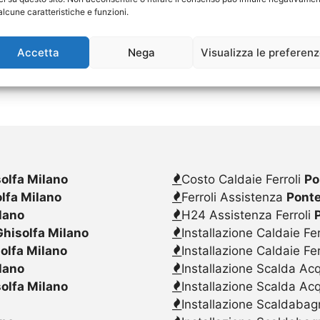
alcune caratteristiche e funzioni.
Accetta
Nega
Visualizza le preferen
solfa Milano
Costo Caldaie Ferroli
Po
olfa Milano
Ferroli Assistenza
Ponte
ilano
H24 Assistenza Ferroli
Ghisolfa Milano
Installazione Caldaie Fer
solfa Milano
Installazione Caldaie Fe
ilano
Installazione Scalda Acq
solfa Milano
Installazione Scalda Ac
Installazione Scaldabagn