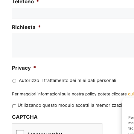
Telefono
*
Richiesta
*
Privacy
*
Autorizzo il trattamento dei miei dati personali
Per maggiori informazioni sulla nostra policy potete cliccare
qui
P
Utilizzando questo modulo accetti la memorizzazione e 
r
CAPTCHA
i
Per
mem
v
tec
a
uni