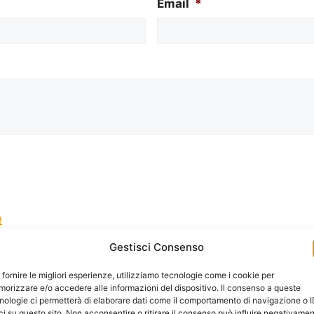
Email
*
!
Gestisci Consenso
la gestione dei tuoi dati da questo sito web.
*
 fornire le migliori esperienze, utilizziamo tecnologie come i cookie per
orizzare e/o accedere alle informazioni del dispositivo. Il consenso a queste
nologie ci permetterà di elaborare dati come il comportamento di navigazione o 
ci su questo sito. Non acconsentire o ritirare il consenso può influire negativame