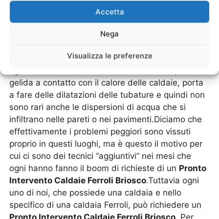
dei giusti codici. Un lavoro importante proprio nelle
Accetta
case che spesso hanno questi inverni rigidi e
quindi necessitano di avere delle temperature
Nega
uniformi all’interno.Ovviamente un altro problema
Visualizza le preferenze
comuni in questi luoghi è proprio il fatto che
riguarda poi il danno alle condutture. L’acqua
gelida a contatto con il calore delle caldaie, porta
a fare delle dilatazioni delle tubature e quindi non
sono rari anche le dispersioni di acqua che si
infiltrano nelle pareti o nei pavimenti.Diciamo che
effettivamente i problemi peggiori sono vissuti
proprio in questi luoghi, ma è questo il motivo per
cui ci sono dei tecnici “aggiuntivi” nei mesi che
ogni hanno fanno il boom di richieste di un
Pronto
Intervento Caldaie Ferroli Briosco
.Tuttavia ogni
uno di noi, che possiede una caldaia e nello
specifico di una caldaia Ferroli, può richiedere un
Pronto Intervento Caldaie Ferroli Briosco
. Per