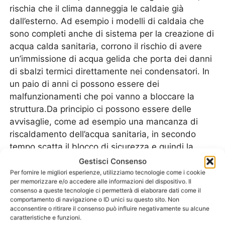
rischia che il clima danneggia le caldaie già
dall’esterno. Ad esempio i modelli di caldaia che
sono completi anche di sistema per la creazione di
acqua calda sanitaria, corrono il rischio di avere
un’immissione di acqua gelida che porta dei danni
di sbalzi termici direttamente nei condensatori. In
un paio di anni ci possono essere dei
malfunzionamenti che poi vanno a bloccare la
struttura.Da principio ci possono essere delle
avvisaglie, come ad esempio una mancanza di
riscaldamento dell’acqua sanitaria, in secondo
tempo scatta il blocco di sicurezza e quindi la
caldaia si blocca.Spesso il
Pronto Intervento
Gestisci Consenso
Caldaie Ferroli Briosco
interviene proprio perché
Per fornire le migliori esperienze, utilizziamo tecnologie come i cookie
per memorizzare e/o accedere alle informazioni del dispositivo. Il
l’impianto di riscaldamento si è bloccato e non
consenso a queste tecnologie ci permetterà di elaborare dati come il
funziona più. Per riuscire a riaccenderlo occorre
comportamento di navigazione o ID unici su questo sito. Non
che ci sia un tecnico che effettui le manutenzioni
acconsentire o ritirare il consenso può influire negativamente su alcune
caratteristiche e funzioni.
di controllo e poi va a sbloccare con la digitazione