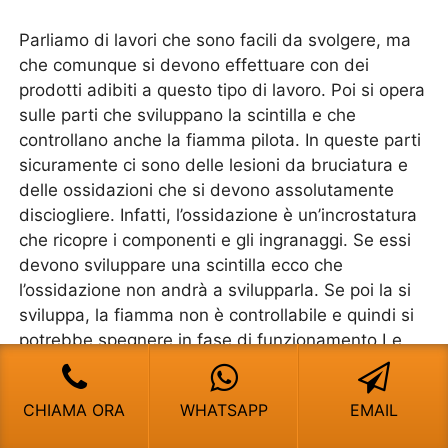
Parliamo di lavori che sono facili da svolgere, ma
che comunque si devono effettuare con dei
prodotti adibiti a questo tipo di lavoro. Poi si opera
sulle parti che sviluppano la scintilla e che
controllano anche la fiamma pilota. In queste parti
sicuramente ci sono delle lesioni da bruciatura e
delle ossidazioni che si devono assolutamente
disciogliere. Infatti, l’ossidazione è un’incrostatura
che ricopre i componenti e gli ingranaggi. Se essi
devono sviluppare una scintilla ecco che
l’ossidazione non andrà a svilupparla. Se poi la si
sviluppa, la fiamma non è controllabile e quindi si
potrebbe spegnere in fase di funzionamento.Le
altre pulizie sono sempre rapportate a dei prodotti
che si usano espressamente per le caldaie. Per
CHIAMA ORA
WHATSAPP
EMAIL
avere ulteriori informazioni meglio che vi affidiate
all’assistenza Ferroli che saprà darvi ottimi consigli