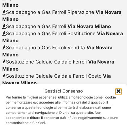
Milano
Scaldabagno a Gas Ferroli Riparazione
Via Novara
Milano
Scaldabagno a Gas Ferroli
Via Novara Milano
Scaldabagno a Gas Ferroli Sostituzione
Via Novara
Milano
Scaldabagno a Gas Ferroli Vendita
Via Novara
Milano
Sostituzione Caldaie Caldaie Ferroli
Via Novara
Milano
Sostituzione Caldaie Caldaie Ferroli Costo
Via
Novara Milano
Sostituzione Caldaie Caldaie Ferroli
Via Novara
Gestisci Consenso
Milano
Per fornire le migliori esperienze, utilizziamo tecnologie come i cookie
per memorizzare e/o accedere alle informazioni del dispositivo. Il
Sostituzione Caldaie Caldaie Ferroli Preventivo
Via
consenso a queste tecnologie ci permetterà di elaborare dati come il
Novara Milano
comportamento di navigazione o ID unici su questo sito. Non
acconsentire o ritirare il consenso può influire negativamente su alcune
Sostituzione Caldaie Caldaie Ferroli Prezzi
Via
caratteristiche e funzioni.
Novara Milano