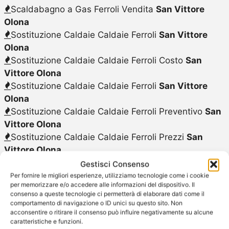
Scaldabagno a Gas Ferroli Vendita
San Vittore
Olona
Sostituzione Caldaie Caldaie Ferroli
San Vittore
Olona
Sostituzione Caldaie Caldaie Ferroli Costo
San
Vittore Olona
Sostituzione Caldaie Caldaie Ferroli
San Vittore
Olona
Sostituzione Caldaie Caldaie Ferroli Preventivo
San
Vittore Olona
Sostituzione Caldaie Caldaie Ferroli Prezzi
San
Vittore Olona
Sostituzione Caldaie Caldaie Ferroli Prezzo
San
Gestisci Consenso
Vittore Olona
Per fornire le migliori esperienze, utilizziamo tecnologie come i cookie
per memorizzare e/o accedere alle informazioni del dispositivo. Il
Sostituzione Caldaie Ferroli
San Vittore Olona
consenso a queste tecnologie ci permetterà di elaborare dati come il
Sostituzione Scalda Acqua Elettrico Ferroli
San
comportamento di navigazione o ID unici su questo sito. Non
acconsentire o ritirare il consenso può influire negativamente su alcune
Vittore Olona
caratteristiche e funzioni.
Sostituzione Scalda Acqua a Gas Ferroli
San