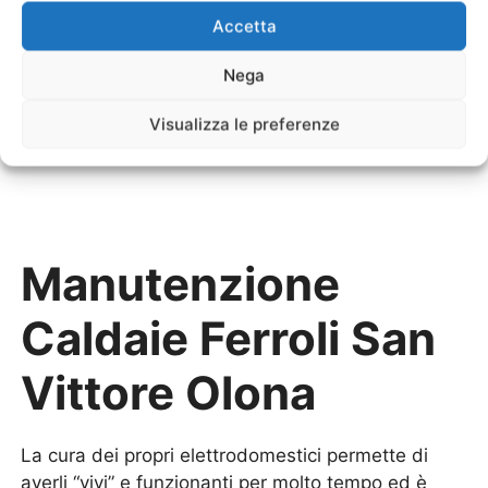
Vittore Olona
Accetta
Sostituzione Scaldabagno Elettrico Ferroli
San
Nega
Vittore Olona
Sostituzione Scaldabagno a Gas Ferroli
San Vittore
Visualizza le preferenze
Olona
Manutenzione
Caldaie Ferroli San
Vittore Olona
La cura dei propri elettrodomestici permette di
averli “vivi” e funzionanti per molto tempo ed è