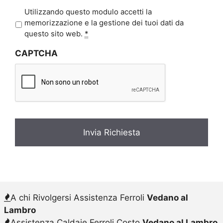
P
Utilizzando questo modulo accetti la
r
memorizzazione e la gestione dei tuoi dati da
i
questo sito web.
*
v
CAPTCHA
a
c
y
*
A chi Rivolgersi Assistenza Ferroli
Vedano al
Lambro
Assistenza Caldaie Ferroli Costo
Vedano al Lambro