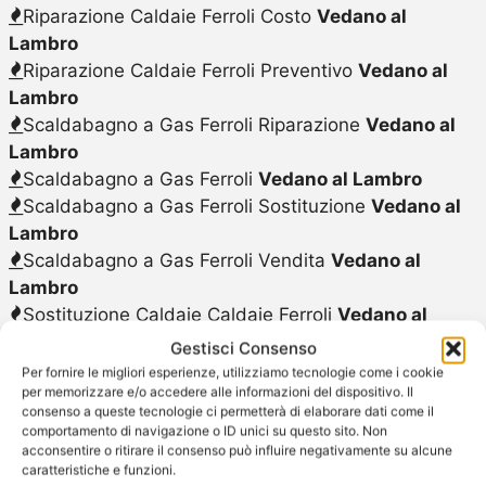
Riparazione Caldaie Ferroli Costo
Vedano al
Lambro
Riparazione Caldaie Ferroli Preventivo
Vedano al
Lambro
Scaldabagno a Gas Ferroli Riparazione
Vedano al
Lambro
Scaldabagno a Gas Ferroli
Vedano al Lambro
Scaldabagno a Gas Ferroli Sostituzione
Vedano al
Lambro
Scaldabagno a Gas Ferroli Vendita
Vedano al
Lambro
Sostituzione Caldaie Caldaie Ferroli
Vedano al
Lambro
Gestisci Consenso
Sostituzione Caldaie Caldaie Ferroli Costo
Vedano
Per fornire le migliori esperienze, utilizziamo tecnologie come i cookie
per memorizzare e/o accedere alle informazioni del dispositivo. Il
al Lambro
consenso a queste tecnologie ci permetterà di elaborare dati come il
Sostituzione Caldaie Caldaie Ferroli
Vedano al
comportamento di navigazione o ID unici su questo sito. Non
Lambro
acconsentire o ritirare il consenso può influire negativamente su alcune
caratteristiche e funzioni.
Sostituzione Caldaie Caldaie Ferroli Preventivo