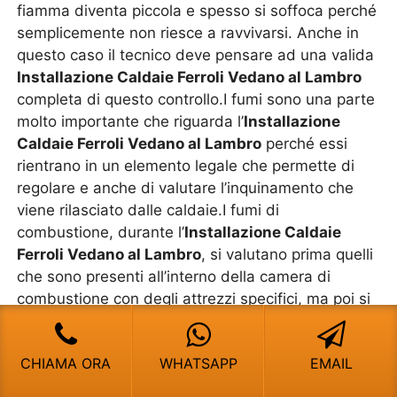
fiamma diventa piccola e spesso si soffoca perché
semplicemente non riesce a ravvivarsi. Anche in
questo caso il tecnico deve pensare ad una valida
Installazione Caldaie Ferroli Vedano al Lambro
completa di questo controllo.I fumi sono una parte
molto importante che riguarda l’
Installazione
Caldaie Ferroli Vedano al Lambro
perché essi
rientrano in un elemento legale che permette di
regolare e anche di valutare l’inquinamento che
viene rilasciato dalle caldaie.I fumi di
combustione, durante l’
Installazione Caldaie
Ferroli Vedano al Lambro
, si valutano prima quelli
che sono presenti all’interno della camera di
combustione con degli attrezzi specifici, ma poi si
esegue un’altra analisi dei fumi per quelli che
escono fuori dalle canne fumarie. Esse non
CHIAMA ORA
WHATSAPP
EMAIL
devono contenere una grande quantità di anidride
carbonica o anche di tossine. Ci sono dei