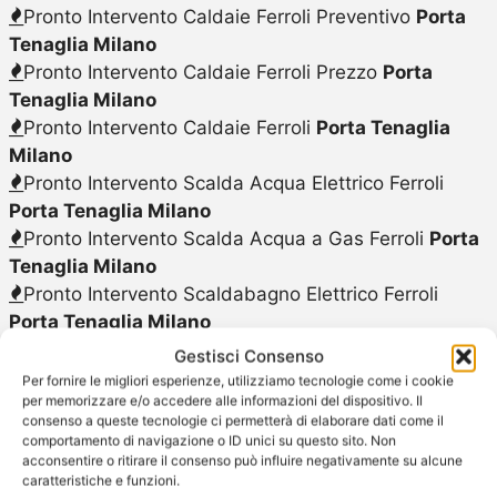
Pronto Intervento Caldaie Ferroli Preventivo
Porta
Tenaglia Milano
Pronto Intervento Caldaie Ferroli Prezzo
Porta
Tenaglia Milano
Pronto Intervento Caldaie Ferroli
Porta Tenaglia
Milano
Pronto Intervento Scalda Acqua Elettrico Ferroli
Porta Tenaglia Milano
Pronto Intervento Scalda Acqua a Gas Ferroli
Porta
Tenaglia Milano
Pronto Intervento Scaldabagno Elettrico Ferroli
Porta Tenaglia Milano
Pronto Intervento Scaldabagno a Gas Ferroli
Porta
Gestisci Consenso
Tenaglia Milano
Per fornire le migliori esperienze, utilizziamo tecnologie come i cookie
per memorizzare e/o accedere alle informazioni del dispositivo. Il
Pulizia Caldaie Ferroli
Porta Tenaglia Milano
consenso a queste tecnologie ci permetterà di elaborare dati come il
Pulizia Caldaie Ferroli Costo
Porta Tenaglia Milano
comportamento di navigazione o ID unici su questo sito. Non
Riparazione Caldaie Ferroli
Porta Tenaglia Milano
acconsentire o ritirare il consenso può influire negativamente su alcune
caratteristiche e funzioni.
Riparazione Caldaie Ferroli Costo
Porta Tenaglia