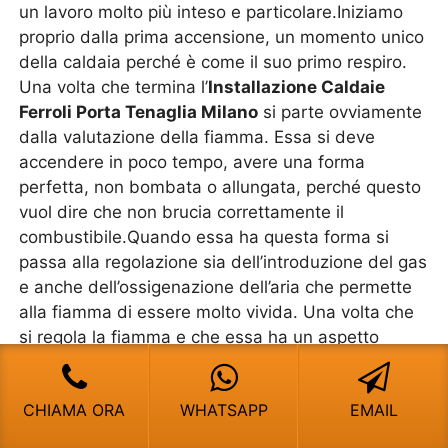
un lavoro molto più inteso e particolare.Iniziamo
proprio dalla prima accensione, un momento unico
della caldaia perché è come il suo primo respiro.
Una volta che termina l’
Installazione Caldaie
Ferroli Porta Tenaglia Milano
si parte ovviamente
dalla valutazione della fiamma. Essa si deve
accendere in poco tempo, avere una forma
perfetta, non bombata o allungata, perché questo
vuol dire che non brucia correttamente il
combustibile.Quando essa ha questa forma si
passa alla regolazione sia dell’introduzione del gas
e anche dell’ossigenazione dell’aria che permette
alla fiamma di essere molto vivida. Una volta che
si regola la fiamma e che essa ha un aspetto
perfetto, l’
Installazione Caldaie Ferroli Porta
Tenaglia Milano
continua con la valutazione della
CHIAMA ORA
WHATSAPP
EMAIL
spinta del gas all’interno della caldaia. Se è troppo
forte, rischia di soffiare sulla fiamma fino ad