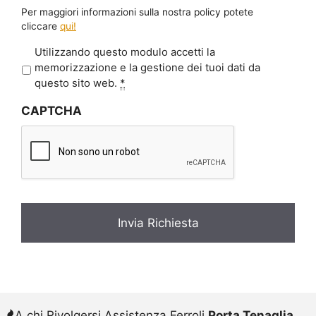
Per maggiori informazioni sulla nostra policy potete
cliccare
qui!
P
Utilizzando questo modulo accetti la
r
memorizzazione e la gestione dei tuoi dati da
i
questo sito web.
*
v
CAPTCHA
a
c
y
*
A chi Rivolgersi Assistenza Ferroli
Porta Tenaglia