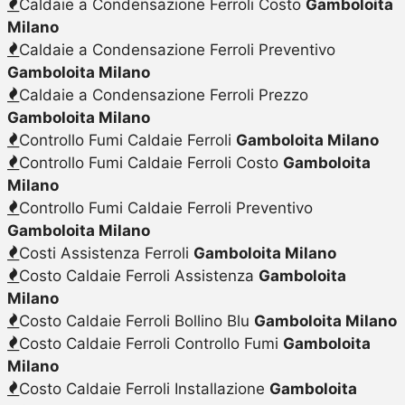
Caldaie a Condensazione Ferroli Costo
Gamboloita
Milano
Caldaie a Condensazione Ferroli Preventivo
Gamboloita Milano
Caldaie a Condensazione Ferroli Prezzo
Gamboloita Milano
Controllo Fumi Caldaie Ferroli
Gamboloita Milano
Controllo Fumi Caldaie Ferroli Costo
Gamboloita
Milano
Controllo Fumi Caldaie Ferroli Preventivo
Gamboloita Milano
Costi Assistenza Ferroli
Gamboloita Milano
Costo Caldaie Ferroli Assistenza
Gamboloita
Milano
Costo Caldaie Ferroli Bollino Blu
Gamboloita Milano
Costo Caldaie Ferroli Controllo Fumi
Gamboloita
Milano
Costo Caldaie Ferroli Installazione
Gamboloita