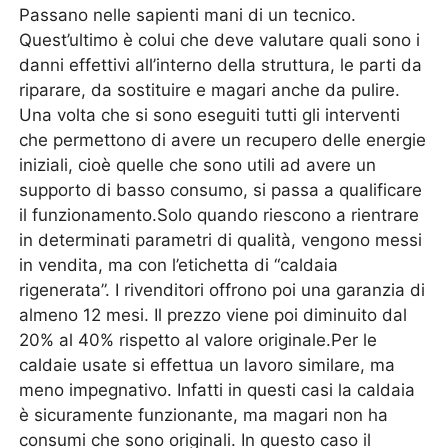
Passano nelle sapienti mani di un tecnico.
Quest’ultimo è colui che deve valutare quali sono i
danni effettivi all’interno della struttura, le parti da
riparare, da sostituire e magari anche da pulire.
Una volta che si sono eseguiti tutti gli interventi
che permettono di avere un recupero delle energie
iniziali, cioè quelle che sono utili ad avere un
supporto di basso consumo, si passa a qualificare
il funzionamento.Solo quando riescono a rientrare
in determinati parametri di qualità, vengono messi
in vendita, ma con l’etichetta di “caldaia
rigenerata”. I rivenditori offrono poi una garanzia di
almeno 12 mesi. Il prezzo viene poi diminuito dal
20% al 40% rispetto al valore originale.Per le
caldaie usate si effettua un lavoro similare, ma
meno impegnativo. Infatti in questi casi la caldaia
è sicuramente funzionante, ma magari non ha
consumi che sono originali. In questo caso il