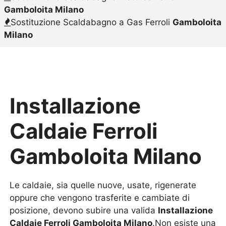
Gamboloita Milano
Sostituzione Scaldabagno a Gas Ferroli
Gamboloita
Milano
Installazione
Caldaie Ferroli
Gamboloita Milano
Le caldaie, sia quelle nuove, usate, rigenerate
oppure che vengono trasferite e cambiate di
posizione, devono subire una valida
Installazione
Caldaie Ferroli Gamboloita Milano
.Non esiste una