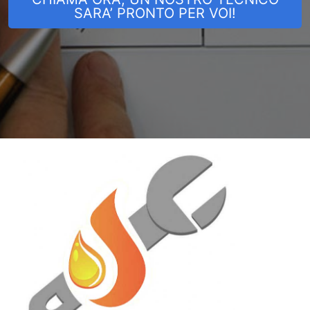
SARA’ PRONTO PER VOI!