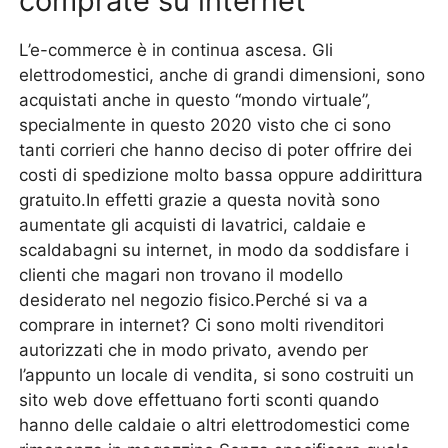
comprate su internet
L’e-commerce è in continua ascesa. Gli
elettrodomestici, anche di grandi dimensioni, sono
acquistati anche in questo “mondo virtuale”,
specialmente in questo 2020 visto che ci sono
tanti corrieri che hanno deciso di poter offrire dei
costi di spedizione molto bassa oppure addirittura
gratuito.In effetti grazie a questa novità sono
aumentate gli acquisti di lavatrici, caldaie e
scaldabagni su internet, in modo da soddisfare i
clienti che magari non trovano il modello
desiderato nel negozio fisico.Perché si va a
comprare in internet? Ci sono molti rivenditori
autorizzati che in modo privato, avendo per
l’appunto un locale di vendita, si sono costruiti un
sito web dove effettuano forti sconti quando
hanno delle caldaie o altri elettrodomestici come