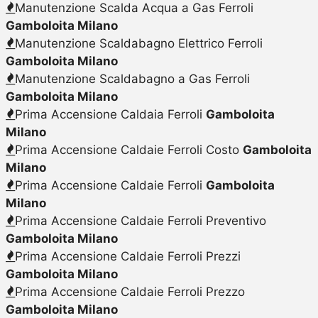
Manutenzione Scalda Acqua a Gas Ferroli
Gamboloita Milano
Manutenzione Scaldabagno Elettrico Ferroli
Gamboloita Milano
Manutenzione Scaldabagno a Gas Ferroli
Gamboloita Milano
Prima Accensione Caldaia Ferroli
Gamboloita
Milano
Prima Accensione Caldaie Ferroli Costo
Gamboloita
Milano
Prima Accensione Caldaie Ferroli
Gamboloita
Milano
Prima Accensione Caldaie Ferroli Preventivo
Gamboloita Milano
Prima Accensione Caldaie Ferroli Prezzi
Gamboloita Milano
Prima Accensione Caldaie Ferroli Prezzo
Gamboloita Milano