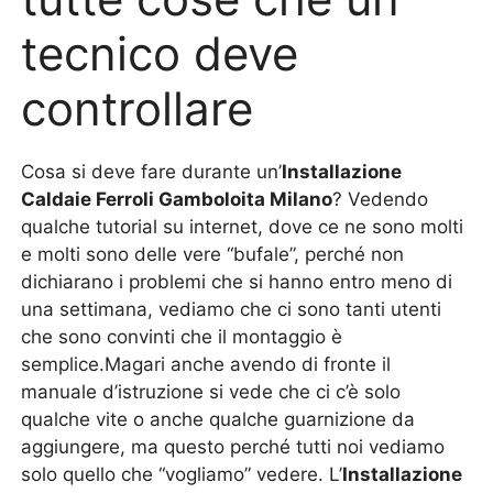
tecnico deve
controllare
Cosa si deve fare durante un’
Installazione
Caldaie Ferroli Gamboloita Milano
? Vedendo
qualche tutorial su internet, dove ce ne sono molti
e molti sono delle vere “bufale”, perché non
dichiarano i problemi che si hanno entro meno di
una settimana, vediamo che ci sono tanti utenti
che sono convinti che il montaggio è
semplice.Magari anche avendo di fronte il
manuale d’istruzione si vede che ci c’è solo
qualche vite o anche qualche guarnizione da
aggiungere, ma questo perché tutti noi vediamo
solo quello che “vogliamo” vedere. L’
Installazione