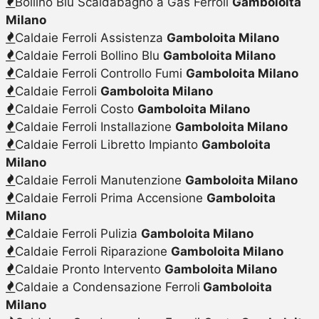
Bollino Blu Scaldabagno a Gas Ferroli
Gamboloita
Milano
Caldaie Ferroli Assistenza
Gamboloita Milano
Caldaie Ferroli Bollino Blu
Gamboloita Milano
Caldaie Ferroli Controllo Fumi
Gamboloita Milano
Caldaie Ferroli
Gamboloita Milano
Caldaie Ferroli Costo
Gamboloita Milano
Caldaie Ferroli Installazione
Gamboloita Milano
Caldaie Ferroli Libretto Impianto
Gamboloita
Milano
Caldaie Ferroli Manutenzione
Gamboloita Milano
Caldaie Ferroli Prima Accensione
Gamboloita
Milano
Caldaie Ferroli Pulizia
Gamboloita Milano
Caldaie Ferroli Riparazione
Gamboloita Milano
Caldaie Pronto Intervento
Gamboloita Milano
Caldaie a Condensazione Ferroli
Gamboloita
Milano