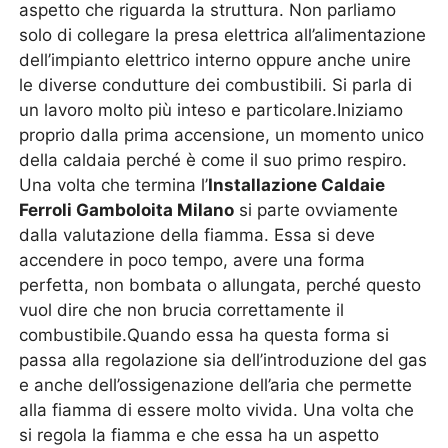
aspetto che riguarda la struttura. Non parliamo
solo di collegare la presa elettrica all’alimentazione
dell’impianto elettrico interno oppure anche unire
le diverse condutture dei combustibili. Si parla di
un lavoro molto più inteso e particolare.Iniziamo
proprio dalla prima accensione, un momento unico
della caldaia perché è come il suo primo respiro.
Una volta che termina l’
Installazione Caldaie
Ferroli Gamboloita Milano
si parte ovviamente
dalla valutazione della fiamma. Essa si deve
accendere in poco tempo, avere una forma
perfetta, non bombata o allungata, perché questo
vuol dire che non brucia correttamente il
combustibile.Quando essa ha questa forma si
passa alla regolazione sia dell’introduzione del gas
e anche dell’ossigenazione dell’aria che permette
alla fiamma di essere molto vivida. Una volta che
si regola la fiamma e che essa ha un aspetto