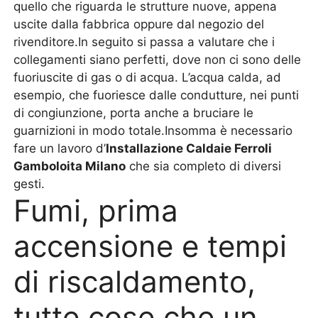
quello che riguarda le strutture nuove, appena
uscite dalla fabbrica oppure dal negozio del
rivenditore.In seguito si passa a valutare che i
collegamenti siano perfetti, dove non ci sono delle
fuoriuscite di gas o di acqua. L’acqua calda, ad
esempio, che fuoriesce dalle condutture, nei punti
di congiunzione, porta anche a bruciare le
guarnizioni in modo totale.Insomma è necessario
fare un lavoro d’
Installazione Caldaie Ferroli
Gamboloita Milano
che sia completo di diversi
gesti.
Fumi, prima
accensione e tempi
di riscaldamento,
tutte cose che un