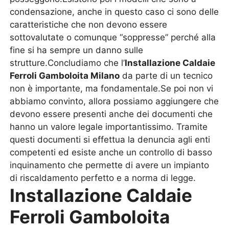
condensazione, anche in questo caso ci sono delle
caratteristiche che non devono essere
sottovalutate o comunque “soppresse” perché alla
fine si ha sempre un danno sulle
strutture.Concludiamo che l’
Installazione Caldaie
Ferroli Gamboloita Milano
da parte di un tecnico
non è importante, ma fondamentale.Se poi non vi
abbiamo convinto, allora possiamo aggiungere che
devono essere presenti anche dei documenti che
hanno un valore legale importantissimo. Tramite
questi documenti si effettua la denuncia agli enti
competenti ed esiste anche un controllo di basso
inquinamento che permette di avere un impianto
di riscaldamento perfetto e a norma di legge.
Installazione Caldaie
Ferroli Gamboloita