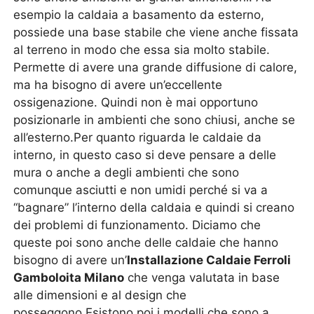
esempio la caldaia a basamento da esterno,
possiede una base stabile che viene anche fissata
al terreno in modo che essa sia molto stabile.
Permette di avere una grande diffusione di calore,
ma ha bisogno di avere un’eccellente
ossigenazione. Quindi non è mai opportuno
posizionarle in ambienti che sono chiusi, anche se
all’esterno.Per quanto riguarda le caldaie da
interno, in questo caso si deve pensare a delle
mura o anche a degli ambienti che sono
comunque asciutti e non umidi perché si va a
“bagnare” l’interno della caldaia e quindi si creano
dei problemi di funzionamento. Diciamo che
queste poi sono anche delle caldaie che hanno
bisogno di avere un’
Installazione Caldaie Ferroli
Gamboloita Milano
che venga valutata in base
alle dimensioni e al design che
posseggono.Esistono poi i modelli che sono a