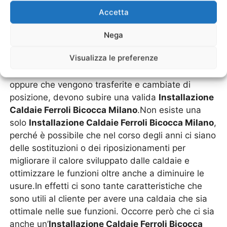
Caldaie Ferroli
Accetta
Bicocca Milano
Nega
Visualizza le preferenze
Le caldaie, sia quelle nuove, usate, rigenerate
oppure che vengono trasferite e cambiate di
posizione, devono subire una valida
Installazione
Caldaie Ferroli Bicocca Milano
.Non esiste una
solo
Installazione Caldaie Ferroli Bicocca Milano
,
perché è possibile che nel corso degli anni ci siano
delle sostituzioni o dei riposizionamenti per
migliorare il calore sviluppato dalle caldaie e
ottimizzare le funzioni oltre anche a diminuire le
usure.In effetti ci sono tante caratteristiche che
sono utili al cliente per avere una caldaia che sia
ottimale nelle sue funzioni. Occorre però che ci sia
anche un’
Installazione Caldaie Ferroli Bicocca