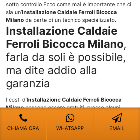
sotto controllo.Ecco come mai è importante che ci
sia un’
Installazione Caldaie Ferroli Bicocca
Milano
da parte di un tecnico specializzato.
Installazione Caldaie
Ferroli Bicocca Milano
,
farla da soli è possibile,
ma dite addio alla
garanzia
I costi d’
Installazione Caldaie Ferroli Bicocca
Milano
possono essere gratuiti, presso alcuni
rivenditori o magari con determinate tipologie di
caldaia, ma ci sono anche quelle a pagamento.
CHIAMA ORA
WHATSAPP
EMAIL
Quest’ultime sono usate per quanto riguarda i
modelli usati, spostasti, traslocati oppure