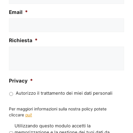
Email
*
Richiesta
*
Privacy
*
Autorizzo il trattamento dei miei dati personali
Per maggiori informazioni sulla nostra policy potete
cliccare
qui!
P
Utilizzando questo modulo accetti la
r
memorizzazione e la gestione dei tuoi dati da