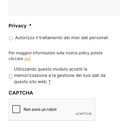
Privacy
*
Autorizzo il trattamento dei miei dati personali
Per maggiori informazioni sulla nostra policy potete
cliccare
qui!
P
Utilizzando questo modulo accetti la
r
memorizzazione e la gestione dei tuoi dati da
i
questo sito web.
*
v
CAPTCHA
a
c
y
*