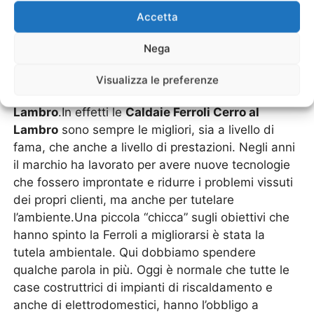
Cerro al Lambro
Accetta
Ci si sente un pochino bambini quando ci troviamo
Nega
in un negozio che vende elettrodomestici o anche
caldaie, una buona esposizione dei prodotti li
Visualizza le preferenze
troviamo nei rivenditori di
Caldaie Ferroli Cerro al
Lambro
.In effetti le
Caldaie Ferroli Cerro al
Lambro
sono sempre le migliori, sia a livello di
fama, che anche a livello di prestazioni. Negli anni
il marchio ha lavorato per avere nuove tecnologie
che fossero improntate e ridurre i problemi vissuti
dei propri clienti, ma anche per tutelare
l’ambiente.Una piccola “chicca” sugli obiettivi che
hanno spinto la Ferroli a migliorarsi è stata la
tutela ambientale. Qui dobbiamo spendere
qualche parola in più. Oggi è normale che tutte le
case costruttrici di impianti di riscaldamento e
anche di elettrodomestici, hanno l’obbligo a