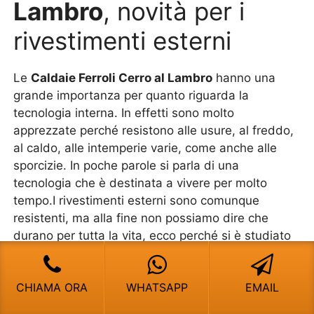
Lambro
, novità per i
rivestimenti esterni
Le
Caldaie Ferroli Cerro al Lambro
hanno una
grande importanza per quanto riguarda la
tecnologia interna. In effetti sono molto
apprezzate perché resistono alle usure, al freddo,
al caldo, alle intemperie varie, come anche alle
sporcizie. In poche parole si parla di una
tecnologia che è destinata a vivere per molto
tempo.I rivestimenti esterni sono comunque
resistenti, ma alla fine non possiamo dire che
durano per tutta la vita, ecco perché si è studiato
un metodo semplice per soddisfare i clienti che
vogliono avere una struttura anche molto bella da
CHIAMA ORA
WHATSAPP
EMAIL
vedere, vale a dire quella di poter acquistare dei
rivestimenti di sostituzione.Questa idea è talmente