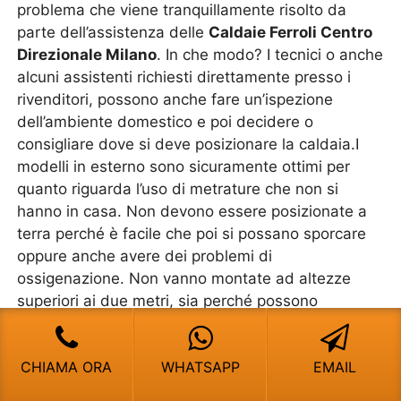
problema che viene tranquillamente risolto da
parte dell’assistenza delle
Caldaie Ferroli Centro
Direzionale Milano
. In che modo? I tecnici o anche
alcuni assistenti richiesti direttamente presso i
rivenditori, possono anche fare un’ispezione
dell’ambiente domestico e poi decidere o
consigliare dove si deve posizionare la caldaia.I
modelli in esterno sono sicuramente ottimi per
quanto riguarda l’uso di metrature che non si
hanno in casa. Non devono essere posizionate a
terra perché è facile che poi si possano sporcare
oppure anche avere dei problemi di
ossigenazione. Non vanno montate ad altezze
superiori ai due metri, sia perché possono
diventare pericolose in caso di un cedimento delle
staffe, ma anche perché il vento potrebbe essere
CHIAMA ORA
WHATSAPP
EMAIL
molto forte, tanto da spegnere la fiamma.
Ovviamente la caldaia in esterno deve essere