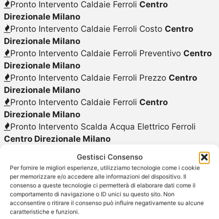
Pronto Intervento Caldaie Ferroli
Centro
Direzionale Milano
Pronto Intervento Caldaie Ferroli Costo
Centro
Direzionale Milano
Pronto Intervento Caldaie Ferroli Preventivo
Centro
Direzionale Milano
Pronto Intervento Caldaie Ferroli Prezzo
Centro
Direzionale Milano
Pronto Intervento Caldaie Ferroli
Centro
Direzionale Milano
Pronto Intervento Scalda Acqua Elettrico Ferroli
Centro Direzionale Milano
Pronto Intervento Scalda Acqua a Gas Ferroli
Gestisci Consenso
Centro Direzionale Milano
Per fornire le migliori esperienze, utilizziamo tecnologie come i cookie
Pronto Intervento Scaldabagno Elettrico Ferroli
per memorizzare e/o accedere alle informazioni del dispositivo. Il
consenso a queste tecnologie ci permetterà di elaborare dati come il
Centro Direzionale Milano
comportamento di navigazione o ID unici su questo sito. Non
Pronto Intervento Scaldabagno a Gas Ferroli
Centro
acconsentire o ritirare il consenso può influire negativamente su alcune
Direzionale Milano
caratteristiche e funzioni.