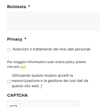
Richiesta
*
Privacy
*
Autorizzo il trattamento dei miei dati personali
Per maggiori informazioni sulla nostra policy potete
cliccare
qui!
P
Utilizzando questo modulo accetti la
r
memorizzazione e la gestione dei tuoi dati da
i
questo sito web.
*
v
CAPTCHA
a
c