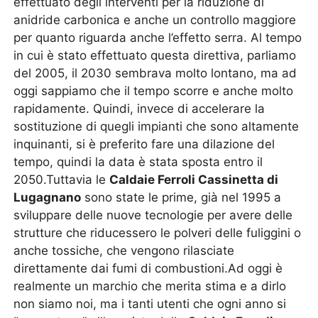
effettuato degli interventi per la riduzione di
anidride carbonica e anche un controllo maggiore
per quanto riguarda anche l’effetto serra. Al tempo
in cui è stato effettuato questa direttiva, parliamo
del 2005, il 2030 sembrava molto lontano, ma ad
oggi sappiamo che il tempo scorre e anche molto
rapidamente. Quindi, invece di accelerare la
sostituzione di quegli impianti che sono altamente
inquinanti, si è preferito fare una dilazione del
tempo, quindi la data è stata sposta entro il
2050.Tuttavia le
Caldaie Ferroli Cassinetta di
Lugagnano
sono state le prime, già nel 1995 a
sviluppare delle nuove tecnologie per avere delle
strutture che riducessero le polveri delle fuliggini o
anche tossiche, che vengono rilasciate
direttamente dai fumi di combustioni.Ad oggi è
realmente un marchio che merita stima e a dirlo
non siamo noi, ma i tanti utenti che ogni anno si