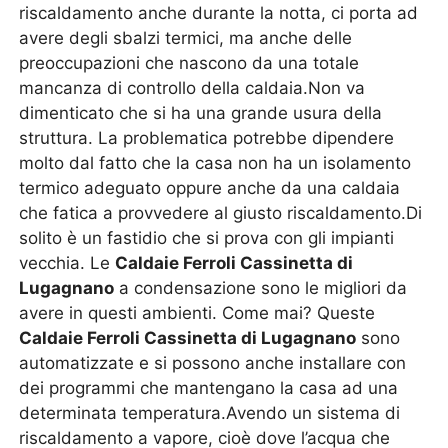
riscaldamento anche durante la notta, ci porta ad
avere degli sbalzi termici, ma anche delle
preoccupazioni che nascono da una totale
mancanza di controllo della caldaia.Non va
dimenticato che si ha una grande usura della
struttura. La problematica potrebbe dipendere
molto dal fatto che la casa non ha un isolamento
termico adeguato oppure anche da una caldaia
che fatica a provvedere al giusto riscaldamento.Di
solito è un fastidio che si prova con gli impianti
vecchia. Le
Caldaie Ferroli Cassinetta di
Lugagnano
a condensazione sono le migliori da
avere in questi ambienti. Come mai? Queste
Caldaie Ferroli Cassinetta di Lugagnano
sono
automatizzate e si possono anche installare con
dei programmi che mantengano la casa ad una
determinata temperatura.Avendo un sistema di
riscaldamento a vapore, cioè dove l’acqua che