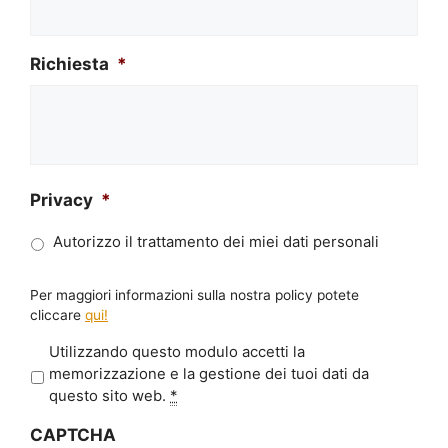
Richiesta
*
Privacy
*
Autorizzo il trattamento dei miei dati personali
Per maggiori informazioni sulla nostra policy potete
cliccare
qui!
P
Utilizzando questo modulo accetti la
r
memorizzazione e la gestione dei tuoi dati da
i
questo sito web.
*
v
CAPTCHA
a