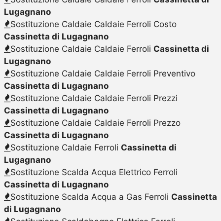
Lugagnano
Sostituzione Caldaie Caldaie Ferroli Costo
Cassinetta di Lugagnano
Sostituzione Caldaie Caldaie Ferroli
Cassinetta di
Lugagnano
Sostituzione Caldaie Caldaie Ferroli Preventivo
Cassinetta di Lugagnano
Sostituzione Caldaie Caldaie Ferroli Prezzi
Cassinetta di Lugagnano
Sostituzione Caldaie Caldaie Ferroli Prezzo
Cassinetta di Lugagnano
Sostituzione Caldaie Ferroli
Cassinetta di
Lugagnano
Sostituzione Scalda Acqua Elettrico Ferroli
Cassinetta di Lugagnano
Sostituzione Scalda Acqua a Gas Ferroli
Cassinetta
di Lugagnano