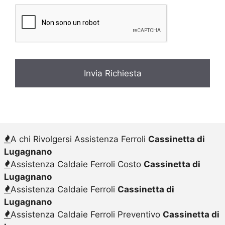
c
y
*
A chi Rivolgersi Assistenza Ferroli
Cassinetta di
Lugagnano
Assistenza Caldaie Ferroli Costo
Cassinetta di
Lugagnano
Assistenza Caldaie Ferroli
Cassinetta di
Lugagnano
Assistenza Caldaie Ferroli Preventivo
Cassinetta di