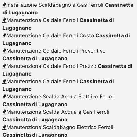
Installazione Scaldabagno a Gas Ferroli
Cassinetta
di Lugagnano
Manutenzione Caldaie Ferroli
Cassinetta di
Lugagnano
Manutenzione Caldaie Ferroli Costo
Cassinetta di
Lugagnano
Manutenzione Caldaie Ferroli Preventivo
Cassinetta di Lugagnano
Manutenzione Caldaie Ferroli Prezzo
Cassinetta di
Lugagnano
Manutenzione Caldaie Ferroli
Cassinetta di
Lugagnano
Manutenzione Scalda Acqua Elettrico Ferroli
Cassinetta di Lugagnano
Manutenzione Scalda Acqua a Gas Ferroli
Cassinetta di Lugagnano
Manutenzione Scaldabagno Elettrico Ferroli
Cassinetta di Lugagnano