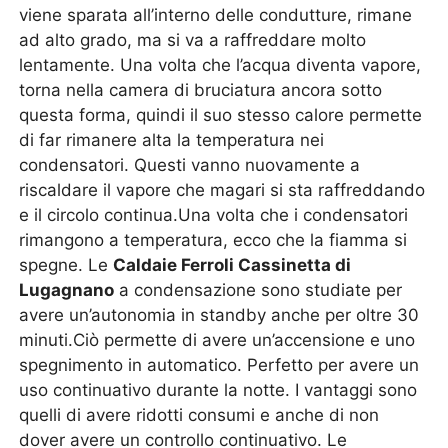
viene sparata all’interno delle condutture, rimane
ad alto grado, ma si va a raffreddare molto
lentamente. Una volta che l’acqua diventa vapore,
torna nella camera di bruciatura ancora sotto
questa forma, quindi il suo stesso calore permette
di far rimanere alta la temperatura nei
condensatori. Questi vanno nuovamente a
riscaldare il vapore che magari si sta raffreddando
e il circolo continua.Una volta che i condensatori
rimangono a temperatura, ecco che la fiamma si
spegne. Le
Caldaie Ferroli Cassinetta di
Lugagnano
a condensazione sono studiate per
avere un’autonomia in standby anche per oltre 30
minuti.Ciò permette di avere un’accensione e uno
spegnimento in automatico. Perfetto per avere un
uso continuativo durante la notte. I vantaggi sono
quelli di avere ridotti consumi e anche di non
dover avere un controllo continuativo. Le