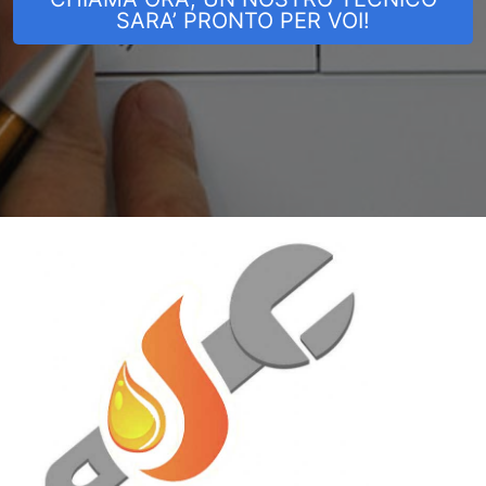
SARA’ PRONTO PER VOI!