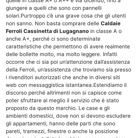
quelle in classe A+ o A++ e via dicendo, fino a
giungere a quelli che sono con pannelli
solari.Purtroppo c’è una grave cosa che gli utenti
non sanno. Non basta comprare delle
Caldaie
Ferroli Cassinetta di Lugagnano
in classe A o
anche A+, perché ci sono determinate
caratteristiche che permettono di avere realmente
delle bollette molto, ma molto leggere. Infatti
occorre che ci sia poi un’attenzione dall’assistenza
della Ferroli, un’assistenza che troviamo sia presso
i rivenditori autorizzati che anche in diversi siti
web con messaggistica istantanea.Estendiamo il
discorso perché altrimenti non si capisce come
poter sfruttare al meglio il servizio che è stato
proposto da questo marchio. Le case e gli
ambienti domestici, dove non si devono escludere
gli appartamenti, hanno delle parti che sono
pareti, tramezzi, finestre o anche la posizione