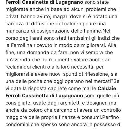
Ferroli Cassinetta di Lugagnano
sono state
migliorate anche in base ad alcuni problemi che i
privati hanno avuto, magari dove si è notato una
carenza di diffusione del calore oppure una
mancanza di ossigenazione delle fiamme.Nel
corso degli anni sono stati tantissimi gli indizi che
la Ferroli ha ricevuto in modo da migliorarsi. Alla
fine, una domanda da fare, non vi sembra che
un’azienda che da realmente valore anche ai
reclami dei clienti o alle loro necessità, per
migliorarsi e avere nuovi spunti di riflessione, sia
una delle poche che oggi operano nei mercati?Se
vi date la risposta capirete come mai le
Caldaie
Ferroli Cassinetta di Lugagnano
sono quelle più
consigliate, usate dagli architetti e designer, ma
anche da coloro che cercano di avere un controllo
maggiore delle proprie finanze e consumi.Perfino i
condomini che spesso sono ancora in possesso di