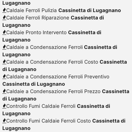
Lugagnano
Caldaie Ferroli Pulizia
Cassinetta di Lugagnano
Caldaie Ferroli Riparazione
Cassinetta di
Lugagnano
Caldaie Pronto Intervento
Cassinetta di
Lugagnano
Caldaie a Condensazione Ferroli
Cassinetta di
Lugagnano
Caldaie a Condensazione Ferroli Costo
Cassinetta
di Lugagnano
Caldaie a Condensazione Ferroli Preventivo
Cassinetta di Lugagnano
Caldaie a Condensazione Ferroli Prezzo
Cassinetta
di Lugagnano
Controllo Fumi Caldaie Ferroli
Cassinetta di
Lugagnano
Controllo Fumi Caldaie Ferroli Costo
Cassinetta di
Lugagnano