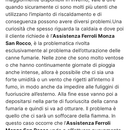
quando sicuramente ci sono molti più utenti che
utilizzano l’impianto di riscaldamento e di
conseguenza possono avere diversi problemi.Una
curiosità che spesso riguarda la caldaia e dove poi
il cliente richiede è l’
Assistenza Ferroli Monza
San Rocco
, è la problematica rivolta
esclusivamente al problema dell’otturazione delle
canne fumarie. Nelle zone che sono molto ventose
o che hanno continuamente giornate di pioggia
anche intense, allora è possibile che ci sia una
forte umidità o un vento che rigetti all’interno il
fumo, in modo anche da impedire alle fuliggini di
fuoriuscire all’esterno. Alla fine esse vanno poi a
depositarsi nella parte di fuoriuscita della canna
fumaria e quindi si va ad otturare. Il problema è
quello che ci sarà un soffocare della fiamma. In
questo caso occorre che l’
Assistenza Ferroli