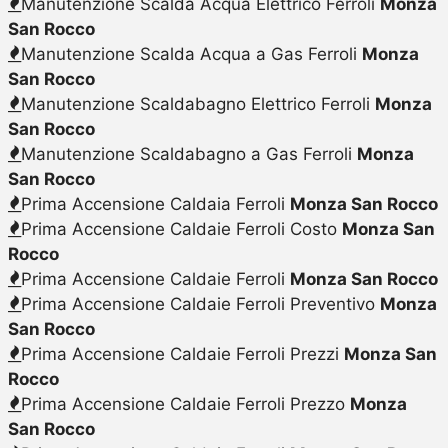
Manutenzione Scalda Acqua Elettrico Ferroli
Monza
San Rocco
Manutenzione Scalda Acqua a Gas Ferroli
Monza
San Rocco
Manutenzione Scaldabagno Elettrico Ferroli
Monza
San Rocco
Manutenzione Scaldabagno a Gas Ferroli
Monza
San Rocco
Prima Accensione Caldaia Ferroli
Monza San Rocco
Prima Accensione Caldaie Ferroli Costo
Monza San
Rocco
Prima Accensione Caldaie Ferroli
Monza San Rocco
Prima Accensione Caldaie Ferroli Preventivo
Monza
San Rocco
Prima Accensione Caldaie Ferroli Prezzi
Monza San
Rocco
Prima Accensione Caldaie Ferroli Prezzo
Monza
San Rocco