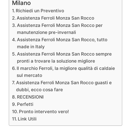
Milano
Richiedi un Preventivo
Assistenza Ferroli Monza San Rocco
Assistenza Ferroli Monza San Rocco per
manutenzione pre-invernali
Assistenza Ferroli Monza San Rocco, tutto
made in Italy
Assistenza Ferroli Monza San Rocco sempre
pronti a trovare la soluzione migliore
Il marchio Ferroli, la migliore qualità di caldaie
sul mercato
Assistenza Ferroli Monza San Rocco guasti e
dubbi, ecco cosa fare
RECENSIONI
Perfetti
Pronto intervento vero!
Link Utili