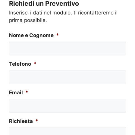
Richiedi un Preventivo
Inserisci i dati nel modulo, ti ricontatteremo il
prima possibile.
Nome e Cognome
*
Telefono
*
Email
*
Richiesta
*