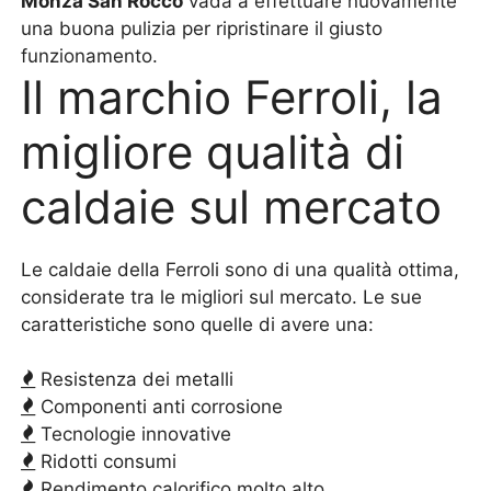
Monza San Rocco
vada a effettuare nuovamente
una buona pulizia per ripristinare il giusto
funzionamento.
Il marchio Ferroli, la
migliore qualità di
caldaie sul mercato
Le caldaie della Ferroli sono di una qualità ottima,
considerate tra le migliori sul mercato. Le sue
caratteristiche sono quelle di avere una:
Resistenza dei metalli
Componenti anti corrosione
Tecnologie innovative
Ridotti consumi
Rendimento calorifico molto alto