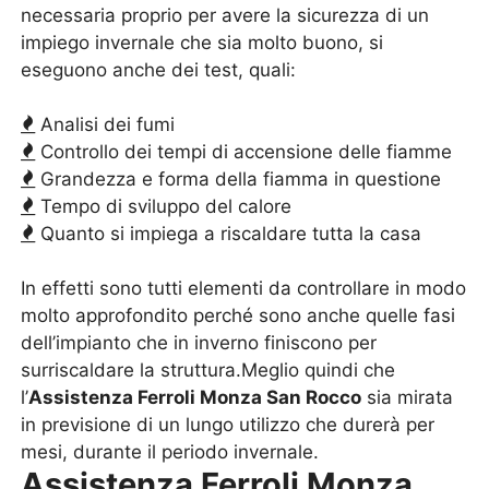
necessaria proprio per avere la sicurezza di un
impiego invernale che sia molto buono, si
eseguono anche dei test, quali:
Analisi dei fumi
Controllo dei tempi di accensione delle fiamme
Grandezza e forma della fiamma in questione
Tempo di sviluppo del calore
Quanto si impiega a riscaldare tutta la casa
In effetti sono tutti elementi da controllare in modo
molto approfondito perché sono anche quelle fasi
dell’impianto che in inverno finiscono per
surriscaldare la struttura.Meglio quindi che
l’
Assistenza Ferroli Monza San Rocco
sia mirata
in previsione di un lungo utilizzo che durerà per
mesi, durante il periodo invernale.
Assistenza Ferroli Monza