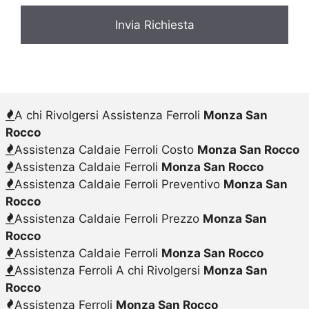
A chi Rivolgersi Assistenza Ferroli
Monza San
Rocco
Assistenza Caldaie Ferroli Costo
Monza San Rocco
Assistenza Caldaie Ferroli
Monza San Rocco
Assistenza Caldaie Ferroli Preventivo
Monza San
Rocco
Assistenza Caldaie Ferroli Prezzo
Monza San
Rocco
Assistenza Caldaie Ferroli
Monza San Rocco
Assistenza Ferroli A chi Rivolgersi
Monza San
Rocco
Assistenza Ferroli
Monza San Rocco