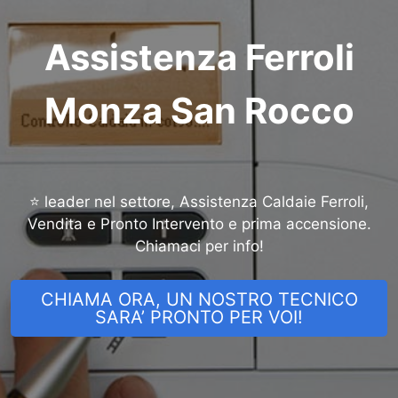
Assistenza Ferroli
Monza San Rocco
⭐ leader nel settore, Assistenza Caldaie Ferroli,
Vendita e Pronto Intervento e prima accensione.
Chiamaci per info!
CHIAMA ORA, UN NOSTRO TECNICO
SARA’ PRONTO PER VOI!