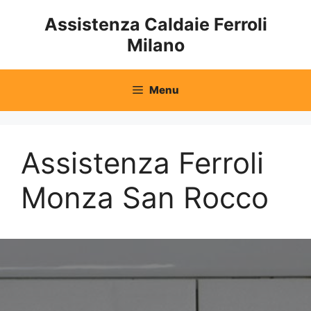
Vai
Assistenza Caldaie Ferroli
al
Milano
contenuto
Menu
Assistenza Ferroli
Monza San Rocco