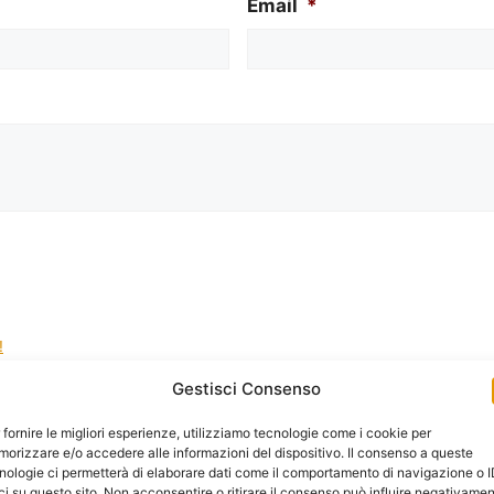
Email
*
!
Gestisci Consenso
la gestione dei tuoi dati da questo sito web.
*
 fornire le migliori esperienze, utilizziamo tecnologie come i cookie per
orizzare e/o accedere alle informazioni del dispositivo. Il consenso a queste
nologie ci permetterà di elaborare dati come il comportamento di navigazione o 
ci su questo sito. Non acconsentire o ritirare il consenso può influire negativame