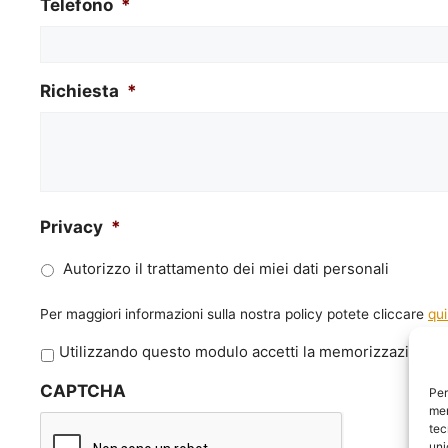
Telefono
*
Richiesta
*
Privacy
*
Autorizzo il trattamento dei miei dati personali
Per maggiori informazioni sulla nostra policy potete cliccare
qui
P
Utilizzando questo modulo accetti la memorizzazione e 
r
CAPTCHA
i
Per
mem
v
tec
a
uni