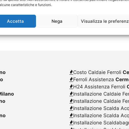
alcune caratteristiche e funzioni.
Accetta
Nega
Visualizza le preferen
no
Costo Caldaie Ferroli
Ce
no
Ferroli Assistenza
Cerm
H24 Assistenza Ferroli
ilano
Installazione Caldaie Fer
no
Installazione Caldaie Fe
Installazione Scalda Acq
no
Installazione Scalda Ac
Installazione Scaldabagn