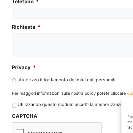
Telefono
*
Richiesta
*
Privacy
*
Autorizzo il trattamento dei miei dati personali
Per maggiori informazioni sulla nostra policy potete cliccare
qui
P
Utilizzando questo modulo accetti la memorizzazione e 
r
CAPTCHA
i
Per
mem
v
tec
a
uni