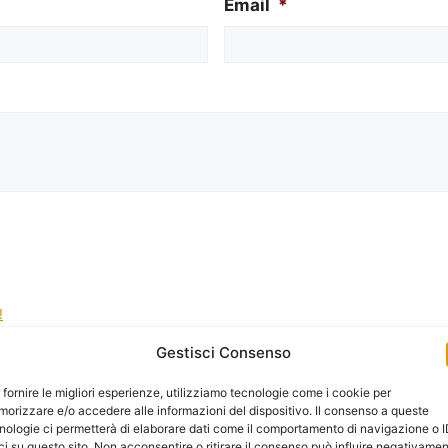
Email
*
!
Gestisci Consenso
la gestione dei tuoi dati da questo sito web.
*
 fornire le migliori esperienze, utilizziamo tecnologie come i cookie per
orizzare e/o accedere alle informazioni del dispositivo. Il consenso a queste
nologie ci permetterà di elaborare dati come il comportamento di navigazione o 
ci su questo sito. Non acconsentire o ritirare il consenso può influire negativame