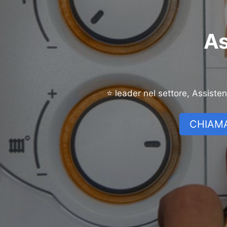
As
⭐ leader nel settore, Assiste
CHIAMA