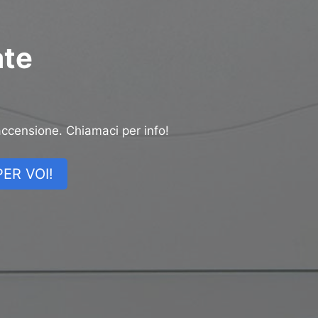
ate
accensione. Chiamaci per info!
ER VOI!