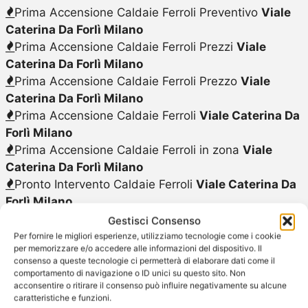
Prima Accensione Caldaie Ferroli Preventivo
Viale
Caterina Da Forlì Milano
Prima Accensione Caldaie Ferroli Prezzi
Viale
Caterina Da Forlì Milano
Prima Accensione Caldaie Ferroli Prezzo
Viale
Caterina Da Forlì Milano
Prima Accensione Caldaie Ferroli
Viale Caterina Da
Forlì Milano
Prima Accensione Caldaie Ferroli in zona
Viale
Caterina Da Forlì Milano
Pronto Intervento Caldaie Ferroli
Viale Caterina Da
Forlì Milano
Pronto Intervento Caldaie Ferroli Costo
Viale
Gestisci Consenso
Caterina Da Forlì Milano
Per fornire le migliori esperienze, utilizziamo tecnologie come i cookie
per memorizzare e/o accedere alle informazioni del dispositivo. Il
Pronto Intervento Caldaie Ferroli Preventivo
Viale
consenso a queste tecnologie ci permetterà di elaborare dati come il
Caterina Da Forlì Milano
comportamento di navigazione o ID unici su questo sito. Non
acconsentire o ritirare il consenso può influire negativamente su alcune
Pronto Intervento Caldaie Ferroli Prezzo
Viale
caratteristiche e funzioni.
Caterina Da Forlì Milano