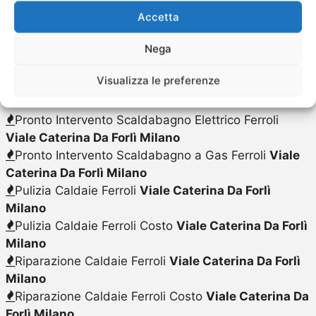
Pronto Intervento Caldaie Ferroli
Viale Caterina Da
Accetta
Forlì Milano
Nega
Pronto Intervento Scalda Acqua Elettrico Ferroli
Viale Caterina Da Forlì Milano
Visualizza le preferenze
Pronto Intervento Scalda Acqua a Gas Ferroli
Viale
Caterina Da Forlì Milano
Pronto Intervento Scaldabagno Elettrico Ferroli
Viale Caterina Da Forlì Milano
Pronto Intervento Scaldabagno a Gas Ferroli
Viale
Caterina Da Forlì Milano
Pulizia Caldaie Ferroli
Viale Caterina Da Forlì
Milano
Pulizia Caldaie Ferroli Costo
Viale Caterina Da Forlì
Milano
Riparazione Caldaie Ferroli
Viale Caterina Da Forlì
Milano
Riparazione Caldaie Ferroli Costo
Viale Caterina Da
Forlì Milano