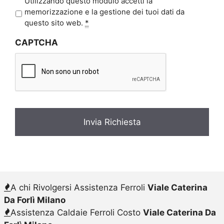
P
Utilizzando questo modulo accetti la
r
memorizzazione e la gestione dei tuoi dati da
i
questo sito web.
*
v
CAPTCHA
a
c
y
*
A chi Rivolgersi Assistenza Ferroli
Viale Caterina
Da Forlì Milano
Assistenza Caldaie Ferroli Costo
Viale Caterina Da