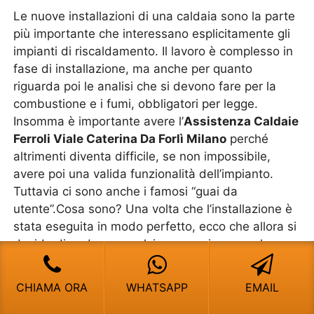
Le nuove installazioni di una caldaia sono la parte
più importante che interessano esplicitamente gli
impianti di riscaldamento. Il lavoro è complesso in
fase di installazione, ma anche per quanto
riguarda poi le analisi che si devono fare per la
combustione e i fumi, obbligatori per legge.
Insomma è importante avere l’
Assistenza Caldaie
Ferroli Viale Caterina Da Forlì Milano
perché
altrimenti diventa difficile, se non impossibile,
avere poi una valida funzionalità dell’impianto.
Tuttavia ci sono anche i famosi “guai da
utente”.Cosa sono? Una volta che l’installazione è
stata eseguita in modo perfetto, ecco che allora si
decide di andare a spulciare e capire come la
caldaia funziona. Si muovono le levette, si girano i
pomelli oppure, per i modelli che sono in
CHIAMA ORA
WHATSAPP
EMAIL
“touchscreen”, si vanno a sfalsare le regolazioni